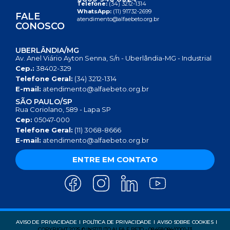
Telefone:
(34) 3212-1314
WhatsApp:
(11) 91732-2699
FALE
atendimento@alfaebeto.org.br
CONOSCO
UBERLÂNDIA/MG
Av. Anel Viário Ayton Senna, S/n - Uberlândia-MG - Industrial
Cep.:
38402-329
Telefone Geral:
(34) 3212-1314
E-mail:
atendimento@alfaebeto.org.br
SÃO PAULO/SP
Rua Coriolano, 589 - Lapa SP
Cep:
05047-000
Telefone Geral:
(11) 3068-8666
E-mail:
atendimento@alfaebeto.org.br
ENTRE EM CONTATO
AVISO DE PRIVACIDADE
POLÍTICA DE PRIVACIDADE
AVISO SOBRE COOKIES
COPYRIGHT 2025 © INSTITUTO ALFA E BETO - 08.458.084/0001-13