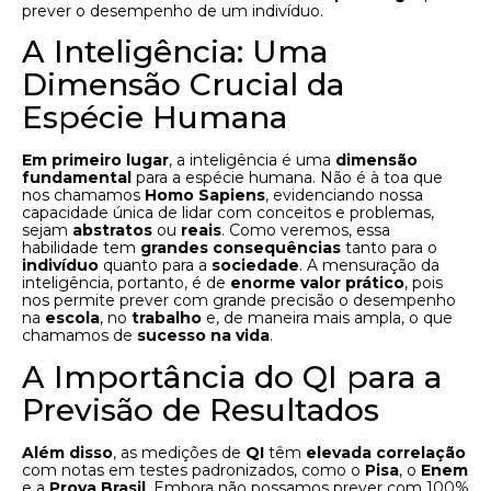
prever o desempenho de um indivíduo.
A Inteligência: Uma
Dimensão Crucial da
Espécie Humana
Em primeiro lugar
, a inteligência é uma
dimensão
fundamental
para a espécie humana. Não é à toa que
nos chamamos
Homo Sapiens
, evidenciando nossa
capacidade única de lidar com conceitos e problemas,
sejam
abstratos
ou
reais
. Como veremos, essa
habilidade tem
grandes consequências
tanto para o
indivíduo
quanto para a
sociedade
. A mensuração da
inteligência, portanto, é de
enorme valor prático
, pois
nos permite prever com grande precisão o desempenho
na
escola
, no
trabalho
e, de maneira mais ampla, o que
chamamos de
sucesso na vida
.
A Importância do QI para a
Previsão de Resultados
Além disso
, as medições de
QI
têm
elevada correlação
com notas em testes padronizados, como o
Pisa
, o
Enem
e a
Prova Brasil
. Embora não possamos prever com 100%