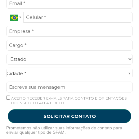
Cidade*
Cidade *
ACEITO RECEBER E-MAILS PARA CONTATO E ORIENTAÇÕES
DO INSTITUTO ALFA E BETO.
SOLICITAR CONTATO
Prometemos não utilizar suas informações de contato para
enviar qualquer tipo de SPAM.