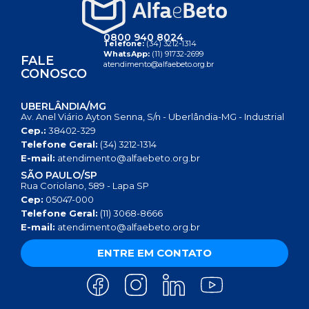
0800 940 8024
Telefone:
(34) 3212-1314
WhatsApp:
(11) 91732-2699
FALE
atendimento@alfaebeto.org.br
CONOSCO
UBERLÂNDIA/MG
Av. Anel Viário Ayton Senna, S/n - Uberlândia-MG - Industrial
Cep.:
38402-329
Telefone Geral:
(34) 3212-1314
E-mail:
atendimento@alfaebeto.org.br
SÃO PAULO/SP
Rua Coriolano, 589 - Lapa SP
Cep:
05047-000
Telefone Geral:
(11) 3068-8666
E-mail:
atendimento@alfaebeto.org.br
ENTRE EM CONTATO