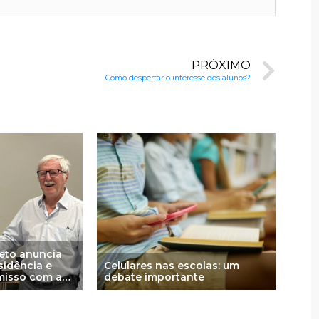
PRÓXIMO
Como despertar o interesse dos alunos?
Beto anuncia
sidência e
Celulares nas escolas: um
misso com a
debate importante
aseada na