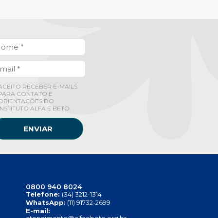
ACEITO RECEBER E-MAILS
PARA CONTATO E
ORIENTAÇÕES DO
INSTITUTO ALFA E BETO.
ENVIAR
0800 940 8024
Telefone:
(34) 3212-1314
WhatsApp:
(11) 91732-2699
E-mail: