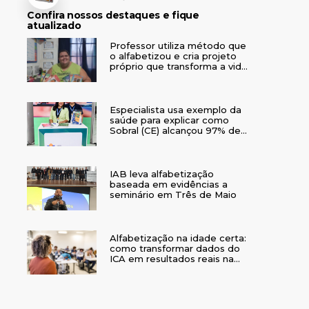
Confira nossos destaques e fique
atualizado
Professor utiliza método que
o alfabetizou e cria projeto
próprio que transforma a vida
de crianças no interior do RS
Especialista usa exemplo da
saúde para explicar como
Sobral (CE) alcançou 97% de
crianças alfabetizadas
IAB leva alfabetização
baseada em evidências a
seminário em Três de Maio
Alfabetização na idade certa:
como transformar dados do
ICA em resultados reais na
rede municipal