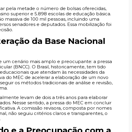
tar pela metade o número de bolsas oferecidas,
sino superior e 5.898 escolas de educação básica.
ão massiva de 100 mil pessoas, incluindo uma
rsos senadores e deputados. Essa mobilização foi
cisão.
teração da Base Nacional
 de um cenário mais amplo e preocupante: a pressa
lar (BNCC). O Brasil, historicamente, tem tido
s educacionais que atendam às necessidades da
iva do MEC de acelerar a elaboração de um novo
uir os métodos tradicionais de análise e revisão,
rma.
almente levam de dois a três anos para elaborar
dados. Nesse sentido, a pressa do MEC em concluir
ficativa. A comissão revisora, composta por nomes
, não seguiu critérios claros e transparentes, o
.
ado e a Preocupação com a