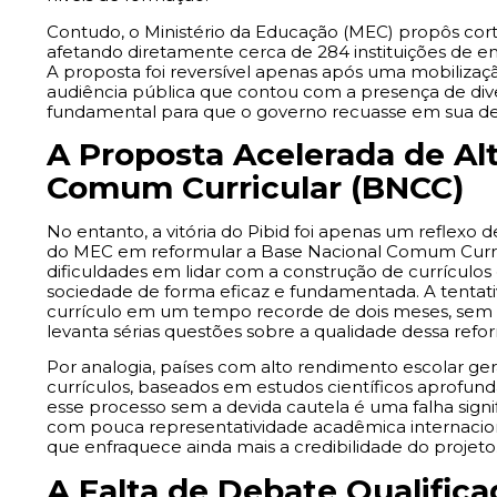
Contudo, o Ministério da Educação (MEC) propôs cor
afetando diretamente cerca de 284 instituições de en
A proposta foi reversível apenas após uma mobilizaç
audiência pública que contou com a presença de dive
fundamental para que o governo recuasse em sua de
A Proposta Acelerada de Al
Comum Curricular (BNCC)
No entanto, a vitória do Pibid foi apenas um reflexo
do MEC em reformular a Base Nacional Comum Curricu
dificuldades em lidar com a construção de currículo
sociedade de forma eficaz e fundamentada. A tentat
currículo em um tempo recorde de dois meses, sem seg
levanta sérias questões sobre a qualidade dessa refo
Por analogia, países com alto rendimento escolar ger
currículos, baseados em estudos científicos aprofun
esse processo sem a devida cautela é uma falha signi
com pouca representatividade acadêmica internacional
que enfraquece ainda mais a credibilidade do projeto
A Falta de Debate Qualific