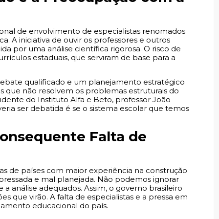
ional de envolvimento de especialistas renomados
a. A iniciativa de ouvir os professores e outros
da por uma análise científica rigorosa. O risco de
urrículos estaduais, que serviram de base para a
debate qualificado e um planejamento estratégico
es que não resolvem os problemas estruturais do
dente do Instituto Alfa e Beto, professor João
everia ser debatida é se o sistema escolar que temos
Consequente Falta de
icas de países com maior experiência na construção
apressada e mal planejada. Não podemos ignorar
 a análise adequados. Assim, o governo brasileiro
s que virão. A falta de especialistas e a pressa em
jamento educacional do país.