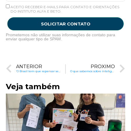
ACEITO RECEBER E-MAILS PARA CONTATO E ORIENTAÇÕES
DO INSTITUTO ALFA E BETO.
SOLICITAR CONTATO
Prometemos não utilizar suas informações de contato para
enviar qualquer tipo de SPAM.
ANTERIOR
PRÓXIMO
‘O Brasil tem que repensar seu sistema educacional’
O que sabemos sobre inteligência: 12 pontos de consenso | Capítulo 3
Veja também