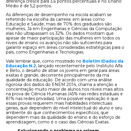
diferença cresce para 3,6 pontos percentuais e no Ensino
Médio é de 5,2 pontos.
As diferenças de desempenho na escola acabam se
refletindo na escolha da carreira: em áreas como
Educação e Saúde, mais de 70% dos graduados são
mulheres. Já em Engenharias e Ciências da Computação
elas não ultrapassam os 32%. Os dados mostram que
apesar de maior participação das mulheres em todos os
níveis de ensino os avanços não são suficientes para
garantir espaço em áreas consideradas estratégicas para o
país, como Engenharias e Tecnologias.
Vale lembrar que, como mostrado no
Boletim IDados da
Educação N.2
, lançado recentemente pelo Instituto Alfa
e Beto, o desafio de atrair os jovens em geral para áreas
exatas é grande, decorrente principalmente da má
qualidade da educação. De acordo com uma análise
rigorosa dos dados do ENEM 2014, chama a atenção a
concentração muito maior de alunos nos níveis mais altos
na prova de Ciência Humanas (45% nas redes estaduais e
81% nas redes privadas). Uma possível explicação é que
essas provas requerem mais habilidades intelectuais
gerais, que dependem do nível intelectual do aluno e seu
ambiente do que conhecimentos específicos, que
dependem mais da qualidade do ensino e do esforço de
aprendizagem, como é o caso das Ciências Exatas.
Solucionando o problema na origem