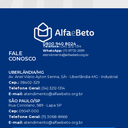
0800 940 8024
Telefone:
(34) 3212-1314
WhatsApp:
(11) 91732-2699
FALE
atendimento@alfaebeto.org.br
CONOSCO
UBERLÂNDIA/MG
Av. Anel Viário Ayton Senna, S/n - Uberlândia-MG - Industrial
Cep.:
38402-329
Telefone Geral:
(34) 3212-1314
E-mail:
atendimento@alfaebeto.org.br
SÃO PAULO/SP
Rua Coriolano, 589 - Lapa SP
Cep:
05047-000
Telefone Geral:
(11) 3068-8666
E-mail:
atendimento@alfaebeto.org.br