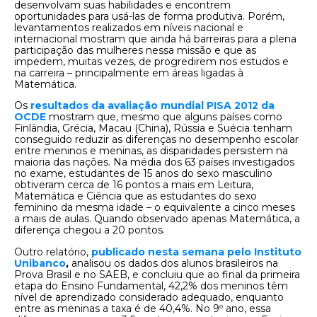
desenvolvam suas habilidades e encontrem
oportunidades para usá-las de forma produtiva. Porém,
levantamentos realizados em níveis nacional e
internacional mostram que ainda há barreiras para a plena
participação das mulheres nessa missão e que as
impedem, muitas vezes, de progredirem nos estudos e
na carreira – principalmente em áreas ligadas à
Matemática.
Os
resultados da avaliação mundial PISA 2012 da
OCDE
mostram que, mesmo que alguns países como
Finlândia, Grécia, Macau (China), Rússia e Suécia tenham
conseguido reduzir as diferenças no desempenho escolar
entre meninos e meninas, as disparidades persistem na
maioria das nações. Na média dos 63 países investigados
no exame, estudantes de 15 anos do sexo masculino
obtiveram cerca de 16 pontos a mais em Leitura,
Matemática e Ciência que as estudantes do sexo
feminino da mesma idade – o equivalente a cinco meses
a mais de aulas. Quando observado apenas Matemática, a
diferença chegou a 20 pontos.
Outro relatório,
publicado nesta semana pelo Instituto
Unibanco
,
analisou os dados dos alunos brasileiros na
Prova Brasil e no SAEB, e concluiu que ao final da primeira
etapa do Ensino Fundamental, 42,2% dos meninos têm
nível de aprendizado considerado adequado, enquanto
entre as meninas a taxa é de 40,4%. No 9º ano, essa