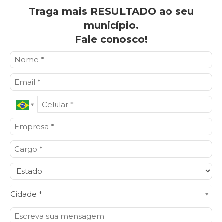
Traga mais RESULTADO ao seu
município.
Fale conosco!
Cidade*
Cidade *