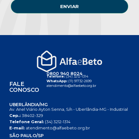
ENVIAR
0800 940 8024
Telefone:
(34) 3212-1314
WhatsApp:
(11) 91732-2699
FALE
atendimento@alfaebeto.org.br
CONOSCO
UBERLÂNDIA/MG
Av. Anel Viário Ayton Senna, S/n - Uberlândia-MG - Industrial
Cep.:
38402-329
Telefone Geral:
(34) 3212-1314
E-mail:
atendimento@alfaebeto.org.br
SÃO PAULO/SP