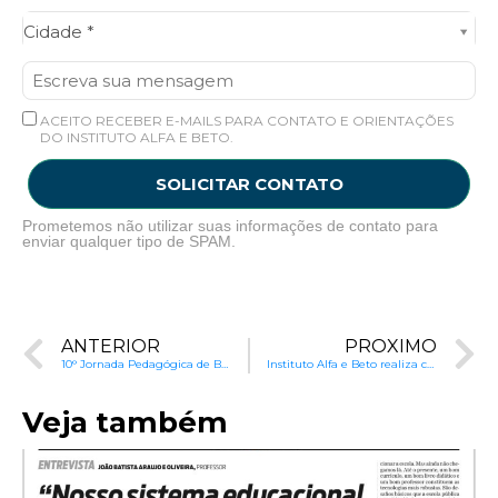
Cidade*
Cidade *
ACEITO RECEBER E-MAILS PARA CONTATO E ORIENTAÇÕES
DO INSTITUTO ALFA E BETO.
SOLICITAR CONTATO
Prometemos não utilizar suas informações de contato para
enviar qualquer tipo de SPAM.
ANTERIOR
PRÓXIMO
10° Jornada Pedagógica de Boa Vista (RR)
Instituto Alfa e Beto realiza capacitações em Alagoas, Sergipe e no Rio Grande do Sul
Veja também