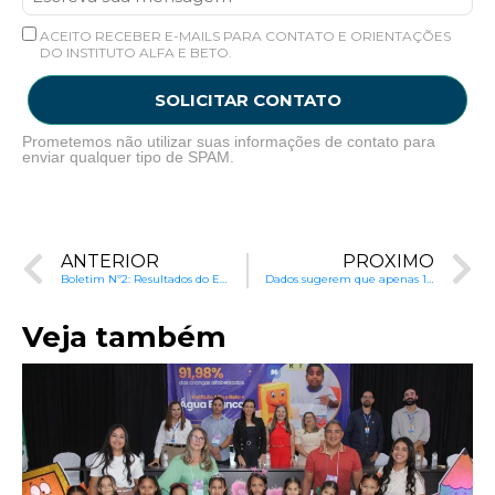
ACEITO RECEBER E-MAILS PARA CONTATO E ORIENTAÇÕES
DO INSTITUTO ALFA E BETO.
SOLICITAR CONTATO
Prometemos não utilizar suas informações de contato para
enviar qualquer tipo de SPAM.
ANTERIOR
PRÓXIMO
Boletim Nº2: Resultados do ENEM 2014
Dados sugerem que apenas 10% dos alunos das redes estaduais atingem níveis satisfatórios no Ensino Médio
Veja também