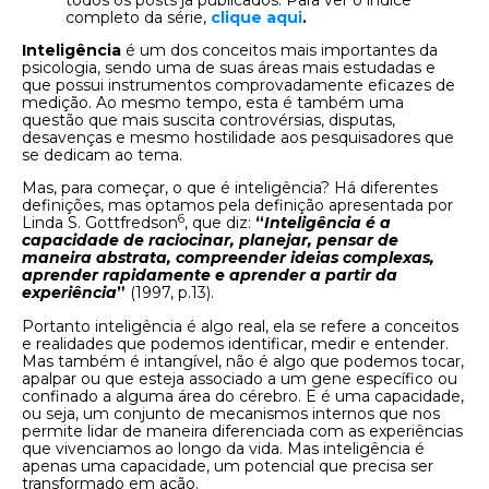
todos os posts já publicados. Para ver o índice
completo da série,
clique aqui
.
Inteligência
é um dos conceitos mais importantes da
psicologia, sendo uma de suas áreas mais estudadas e
que possui instrumentos comprovadamente eficazes de
medição. Ao mesmo tempo, esta é também uma
questão que mais suscita controvérsias, disputas,
desavenças e mesmo hostilidade aos pesquisadores que
se dedicam ao tema.
Mas, para começar, o que é inteligência? Há diferentes
definições, mas optamos pela definição apresentada por
6
Linda S. Gottfredson
, que diz:
“
Inteligência é a
capacidade de raciocinar, planejar, pensar de
maneira abstrata, compreender ideias complexas,
aprender rapidamente e aprender a partir da
experiência
”
(1997, p.13).
Portanto inteligência é algo real, ela se refere a conceitos
e realidades que podemos identificar, medir e entender.
Mas também é intangível, não é algo que podemos tocar,
apalpar ou que esteja associado a um gene específico ou
confinado a alguma área do cérebro. E é uma capacidade,
ou seja, um conjunto de mecanismos internos que nos
permite lidar de maneira diferenciada com as experiências
que vivenciamos ao longo da vida. Mas inteligência é
apenas uma capacidade, um potencial que precisa ser
transformado em ação.