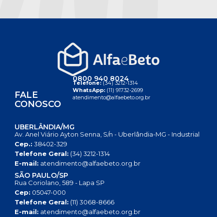
0800 940 8024
Telefone:
(34) 3212-1314
WhatsApp:
(11) 91732-2699
FALE
atendimento@alfaebeto.org.br
CONOSCO
UBERLÂNDIA/MG
Av. Anel Viário Ayton Senna, S/n - Uberlândia-MG - Industrial
Cep.:
38402-329
Telefone Geral:
(34) 3212-1314
E-mail:
atendimento@alfaebeto.org.br
SÃO PAULO/SP
Rua Coriolano, 589 - Lapa SP
Cep:
05047-000
Telefone Geral:
(11) 3068-8666
E-mail:
atendimento@alfaebeto.org.br