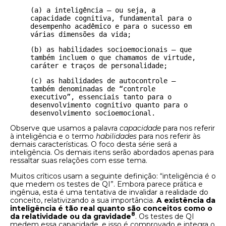
(a) a inteligência – ou seja, a 
capacidade cognitiva, fundamental para o 
desempenho acadêmico e para o sucesso em 
várias dimensões da vida;
(b) as habilidades socioemocionais – que 
também incluem o que chamamos de virtude, 
caráter e traços de personalidade;
(c) as habilidades de autocontrole – 
também denominadas de “controle 
executivo”, essenciais tanto para o 
desenvolvimento cognitivo quanto para o 
desenvolvimento socioemocional.
Observe que usamos a palavra
capacidade
para nos referir
à inteligência e o termo
habilidades
para nos referir às
demais características. O foco desta série será a
inteligência. Os demais itens serão abordados apenas para
ressaltar suas relações com esse tema.
Muitos críticos usam a seguinte definição: “inteligência é o
que medem os testes de QI”. Embora parece prática e
ingênua, esta é uma tentativa de invalidar a realidade do
conceito, relativizando a sua importância.
A existência da
inteligência é tão real quanto são conceitos como o
8
da relatividade ou da gravidade
. Os testes de QI
medem essa capacidade, e isso é comprovado e integra o