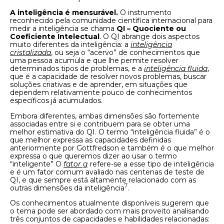
A inteligência é mensurável.
O instrumento
reconhecido pela comunidade científica internacional para
medir a inteligência se chama
QI – Quociente ou
Coeficiente Intelectual
. O QI abrange dois aspectos
muito diferentes da inteligência: a
inteligência
cristalizada
, ou seja o “acervo” de conhecimentos que
uma pessoa acumula e que lhe permite resolver
determinados tipos de problemas, e a
inteligência fluida
,
que é a capacidade de resolver novos problemas, buscar
soluções criativas e de aprender, em situações que
dependem relativamente pouco de conhecimentos
específicos já acumulados.
Embora diferentes, ambas dimensões são fortemente
associadas entre si e contribuem para se obter uma
melhor estimativa do QI. O termo “inteligência fluida” é o
que melhor expressa as capacidades definidas
anteriormente por Gottfredson e também é o que melhor
expressa o que queremos dizer ao usar o termo
“inteligente” O
fator g
refere-se a esse tipo de inteligência
e é um fator comum avaliado nas centenas de teste de
QI, e que sempre está altamente relacionado com as
7
outras dimensões da inteligência
.
Os conhecimentos atualmente disponíveis sugerem que
o tema pode ser abordado com mais proveito analisando
três conjuntos de capacidades e habilidades relacionadas: