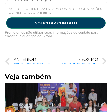
ACEITO RECEBER E-MAILS PARA CONTATO E ORIENTAÇÕES
DO INSTITUTO ALFA E BETO.
SOLICITAR CONTATO
Prometemos não utilizar suas informações de contato para
enviar qualquer tipo de SPAM.
ANTERIOR
PRÓXIMO
Evidências em Educação: um desafio a ser vencido
Livro trata da importância das evidências para a evolução da educação
Veja também