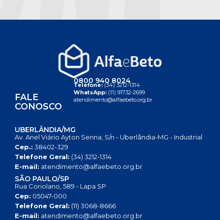
0800 940 8024
Telefone:
(34) 3212-1314
WhatsApp:
(11) 91732-2699
FALE
atendimento@alfaebeto.org.br
CONOSCO
UBERLÂNDIA/MG
Av. Anel Viário Ayton Senna, S/n - Uberlândia-MG - Industrial
Cep.:
38402-329
Telefone Geral:
(34) 3212-1314
E-mail:
atendimento@alfaebeto.org.br
SÃO PAULO/SP
Rua Coriolano, 589 - Lapa SP
Cep:
05047-000
Telefone Geral:
(11) 3068-8666
E-mail:
atendimento@alfaebeto.org.br