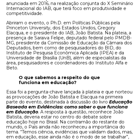
anunciada em 2016, na realização conjunta do X Seminário
Internacional do IAB, que terá foco em produtividade e
competitividade.
Abriram o evento, o Ph.D. em Políticas Públicas pela
Princeton University, dos Estados Unidos, Gregory
Elacqua, e o presidente do IAB, João Batista. Na plateia, a
presença de Saraiva Felipe, deputado federal pelo PMDB-
MG, presidente da Comissão de Educação da Câmara dos
Deputados, bem como de pesquisadores do BID, do
Instituto de Pesquisa Econômica Aplicada (IPEA) e da
Universidade de Brasília (UnB), além de especialistas da
área, pesquisadores e coordenadores do Instituto Alfa e
Beto.
O que sabemos a respeito do que
funciona em educação?
Essa foi a pergunta-chave lançada à plateia e que norteou
as provocações de João Batista e Elacqua na primeira
parte do evento, destinada à discussão do livro
Educação
Baseada em Evidências: como saber o que funciona
em Educação
. A resposta à questão, reconhece João
Batista, deveria estar no centro do debate sobre
educação hoje no Brasil. Na contramão do restante do
mundo, o País ainda não reconheceu a importância do
tema. “Temos ciência, evidências que validam dados, mas,
em educação, esse ainda não é o modo de se trabalhar”,