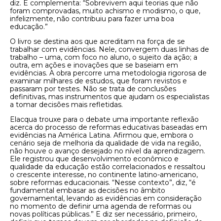
diz. E complementa: “Sobrevivem aqui teorias que não
foram comprovadas, muito achismo e modismo, o que,
infelizmente, não contribuiu para fazer uma boa
educação.”
O livro se destina aos que acreditam na força de se
trabalhar com evidências. Nele, convergem duas linhas de
trabalho – uma, com foco no aluno, o sujeito da ação; a
outra, em ações e inovações que se baseiam em
evidências. A obra percorre uma metodologia rigorosa de
examinar milhares de estudos, que foram revistos e
passaram por testes. Não se trata de conclusões
definitivas, mas instrumentos que ajudam os especialistas
a tomar decisões mais refletidas.
Elacqua trouxe para o debate uma importante reflexão
acerca do processo de reformas educativas baseadas em
evidências na América Latina. Afirmou que, embora o
cenário seja de melhoria da qualidade de vida na região,
não houve o avanço desejado no nível da aprendizagem.
Ele registrou que desenvolvimento econômico e
qualidade da educação estão correlacionados e ressaltou
o crescente interesse, no continente latino-americano,
sobre reformas educacionais. “Nesse contexto”, diz, “é
fundamental embasar as decisões no âmbito
governamental, levando as evidências em consideração
no momento de definir uma agenda de reformas ou
novas políticas públicas.” E diz ser necessário, primeiro,