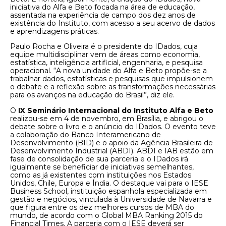
iniciativa do Alfa e Beto focada na área de educação,
assentada na experiência de campo dos dez anos de
existência do Instituto, com acesso a seu acervo de dados
e aprendizagens práticas.
Paulo Rocha e Oliveira é o presidente do IDados, cuja
equipe multidisciplinar vem de áreas como economia,
estatística, inteligência artificial, engenharia, e pesquisa
operacional. “A nova unidade do Alfa e Beto propõe-se a
trabalhar dados, estatísticas e pesquisas que impulsionem
o debate e a reflexão sobre as transformações necessárias
para os avanços na educação do Brasil”, diz ele.
O
IX Seminário Internacional do Instituto Alfa e Beto
realizou-se em 4 de novembro, em Brasília, e abrigou o
debate sobre o livro e o anúncio do IDados. O evento teve
a colaboração do Banco Interamericano de
Desenvolvimento (BID) e o apoio da Agência Brasileira de
Desenvolvimento Industrial (ABDI). ABDI e IAB estão em
fase de consolidação de sua parceria e o IDados irá
igualmente se beneficiar de iniciativas semelhantes,
como as já existentes com instituições nos Estados
Unidos, Chile, Europa e Índia. O destaque vai para o IESE
Business School, instituição espanhola especializada em
gestão e negócios, vinculada à Universidade de Navarra e
que figura entre os dez melhores cursos de MBA do
mundo, de acordo com o Global MBA Ranking 2015 do
Financial Times. A parceria com o IESE deverá ser