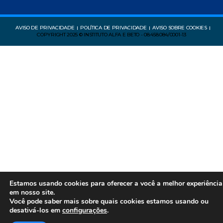
AVISO DE PRIVACIDADE
POLÍTICA DE PRIVACIDADE
AVISO SOBRE COOKIES
COPYRIGHT 2025 © INSTITUTO ALFA E BETO - 08.458.084/0001-13
Estamos usando cookies para oferecer a você a melhor experiência
em nosso site.
Você pode saber mais sobre quais cookies estamos usando ou
desativá-los em
configurações
.