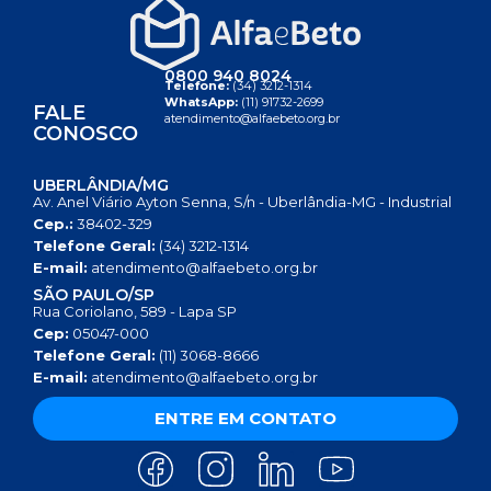
0800 940 8024
Telefone:
(34) 3212-1314
WhatsApp:
(11) 91732-2699
FALE
atendimento@alfaebeto.org.br
CONOSCO
UBERLÂNDIA/MG
Av. Anel Viário Ayton Senna, S/n - Uberlândia-MG - Industrial
Cep.:
38402-329
Telefone Geral:
(34) 3212-1314
E-mail:
atendimento@alfaebeto.org.br
SÃO PAULO/SP
Rua Coriolano, 589 - Lapa SP
Cep:
05047-000
Telefone Geral:
(11) 3068-8666
E-mail:
atendimento@alfaebeto.org.br
ENTRE EM CONTATO