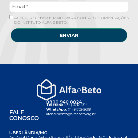
ACEITO RECEBER E-MAILS PARA CONTATO E ORIENTAÇÕES
DO INSTITUTO ALFA E BETO.
ENVIAR
0800 940 8024
Telefone:
(34) 3212-1314
WhatsApp:
(11) 91732-2699
FALE
atendimento@alfaebeto.org.br
CONOSCO
UBERLÂNDIA/MG
Av. Anel Viário Ayton Senna, S/n - Uberlândia-MG - Industrial