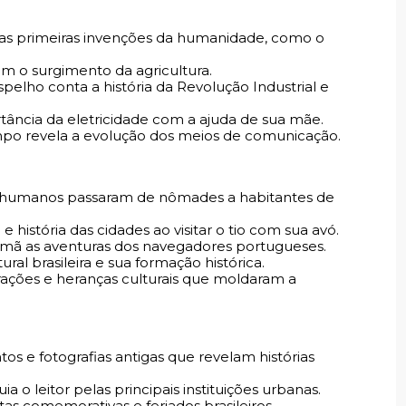
as primeiras invenções da humanidade, como o
am o surgimento da agricultura.
pelho conta a história da Revolução Industrial e
tância da eletricidade com a ajuda de sua mãe.
po revela a evolução dos meios de comunicação.
s humanos passaram de nômades a habitantes de
 história das cidades ao visitar o tio com sua avó.
irmã as aventuras dos navegadores portugueses.
tural brasileira e sua formação histórica.
rações e heranças culturais que moldaram a
s e fotografias antigas que revelam histórias
ia o leitor pelas principais instituições urbanas.
tas comemorativas e feriados brasileiros.