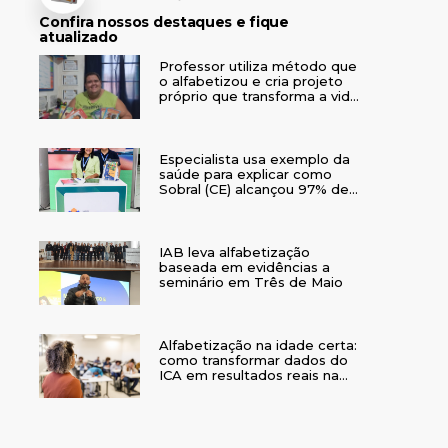
Confira nossos destaques e fique
atualizado
Professor utiliza método que
o alfabetizou e cria projeto
próprio que transforma a vida
de crianças no interior do RS
Especialista usa exemplo da
saúde para explicar como
Sobral (CE) alcançou 97% de
crianças alfabetizadas
IAB leva alfabetização
baseada em evidências a
seminário em Três de Maio
Alfabetização na idade certa:
como transformar dados do
ICA em resultados reais na
rede municipal