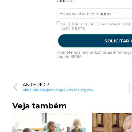
Cidade *
ACEITO RECEBER E-MAILS PARA CONT
ALFA E BETO.
SOLICITAR
Prometemos não utilizar suas informaçõ
tipo de SPAM.
ANTERIOR
Alfa e Beto Soluções Lança Livros de Geografia
Veja também