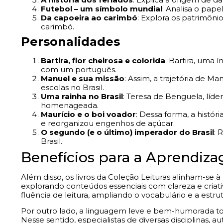
Futebol – um símbolo mundial
: Analisa o pape
Da capoeira ao carimbó
: Explora os patrimônio
carimbó.
Personalidades
Bartira, flor cheirosa e colorida
: Bartira, uma í
com um português.
Manuel e sua missão
: Assim, a trajetória de M
escolas no Brasil.
Uma rainha no Brasil
: Teresa de Benguela, líd
homenageada.
Maurício e o boi voador
: Dessa forma, a histó
e reorganizou engenhos de açúcar.
O segundo (e o último) imperador do Brasil
: 
Brasil.
Benefícios para a Aprendiz
Além disso, os livros da Coleção Leituras alinham-se à
explorando conteúdos essenciais com clareza e criat
fluência de leitura, ampliando o vocabulário e a estrutu
Por outro lado, a linguagem leve e bem-humorada torna
Nesse sentido, especialistas de diversas disciplinas, a