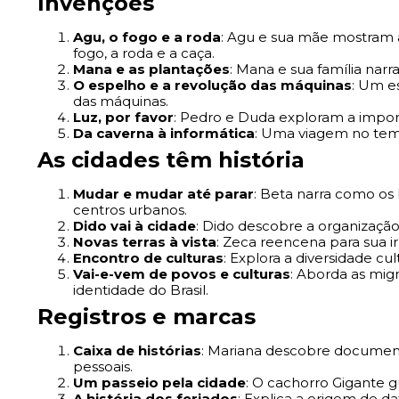
Invenções
Agu, o fogo e a roda
: Agu e sua mãe mostram 
fogo, a roda e a caça.
Mana e as plantações
: Mana e sua família narr
O espelho e a revolução das máquinas
: Um es
das máquinas.
Luz, por favor
: Pedro e Duda exploram a impor
Da caverna à informática
: Uma viagem no tem
As cidades têm história
Mudar e mudar até parar
: Beta narra como o
centros urbanos.
Dido vai à cidade
: Dido descobre a organização e
Novas terras à vista
: Zeca reencena para sua 
Encontro de culturas
: Explora a diversidade cul
Vai-e-vem de povos e culturas
: Aborda as mig
identidade do Brasil.
Registros e marcas
Caixa de histórias
: Mariana descobre documento
pessoais.
Um passeio pela cidade
: O cachorro Gigante gu
A história dos feriados
: Explica a origem de da