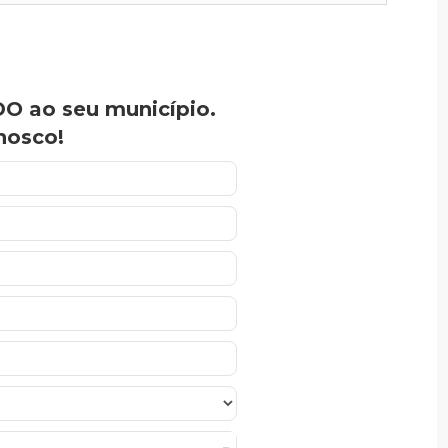
O ao seu município.
nosco!