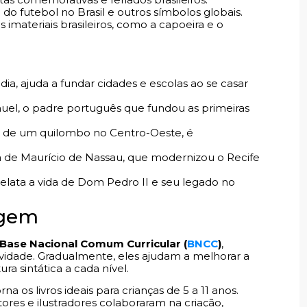
l do futebol no Brasil e outros símbolos globais.
s imateriais brasileiros, como a capoeira e o
ndia, ajuda a fundar cidades e escolas ao se casar
anuel, o padre português que fundou as primeiras
er de um quilombo no Centro-Oeste, é
ria de Maurício de Nassau, que modernizou o Recife
Relata a vida de Dom Pedro II e seu legado no
agem
Base Nacional Comum Curricular (
BNCC
)
,
ividade. Gradualmente, eles ajudam a melhorar a
ra sintática a cada nível.
 os livros ideais para crianças de 5 a 11 anos.
utores e ilustradores colaboraram na criação,