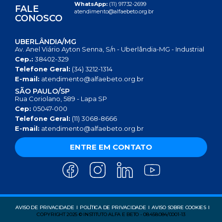
WhatsApp:
(11) 91732-2699
FALE
atendimento@alfaebeto.org.br
CONOSCO
UBERLÂNDIA/MG
Av. Anel Viário Ayton Senna, S/n - Uberlândia-MG - Industrial
Cep.:
38402-329
Telefone Geral:
(34) 3212-1314
E-mail:
atendimento@alfaebeto.org.br
SÃO PAULO/SP
Rua Coriolano, 589 - Lapa SP
Cep:
05047-000
Telefone Geral:
(11) 3068-8666
E-mail:
atendimento@alfaebeto.org.br
ENTRE EM CONTATO
AVISO DE PRIVACIDADE
POLÍTICA DE PRIVACIDADE
AVISO SOBRE COOKIES
COPYRIGHT 2025 © INSTITUTO ALFA E BETO - 08.458.084/0001-13