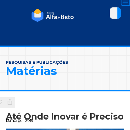
PESQUISAS E PUBLICAÇÕES
Matérias
Até Onde Inovar é Preciso
13/março | 2019