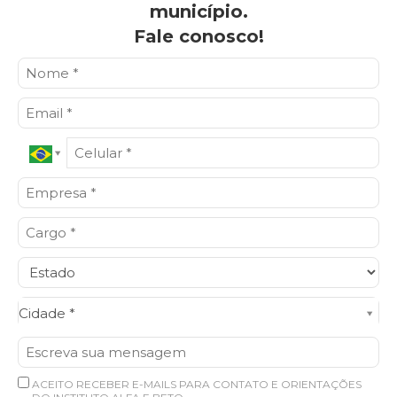
município.
Fale conosco!
Cidade*
Cidade *
ACEITO RECEBER E-MAILS PARA CONTATO E ORIENTAÇÕES