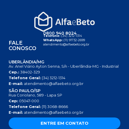
0800 940 8024
Telefone:
(34) 3212-1314
WhatsApp:
(11) 91732-2699
FALE
atendimento@alfaebeto.org.br
CONOSCO
UBERLÂNDIA/MG
Av. Anel Viário Ayton Senna, S/n - Uberlândia-MG - Industrial
Cep.:
38402-329
Telefone Geral:
(34) 3212-1314
E-mail:
atendimento@alfaebeto.org.br
SÃO PAULO/SP
Rua Coriolano, 589 - Lapa SP
Cep:
05047-000
Telefone Geral:
(11) 3068-8666
E-mail:
atendimento@alfaebeto.org.br
ENTRE EM CONTATO