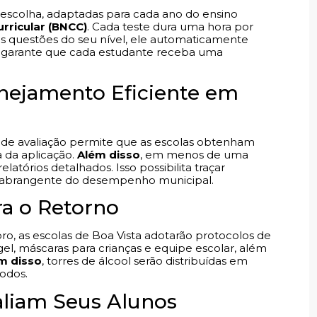
a escolha, adaptadas para cada ano do ensino
rricular (BNCC)
. Cada teste dura uma hora por
s questões do seu nível, ele automaticamente
so garante que cada estudante receba uma
anejamento Eficiente em
ta de avaliação permite que as escolas obtenham
a da aplicação.
Além disso
, em menos de uma
atórios detalhados. Isso possibilita traçar
o abrangente do desempenho municipal.
ra o Retorno
ro, as escolas de Boa Vista adotarão protocolos de
 gel, máscaras para crianças e equipe escolar, além
m disso
, torres de álcool serão distribuídas em
odos.
liam Seus Alunos