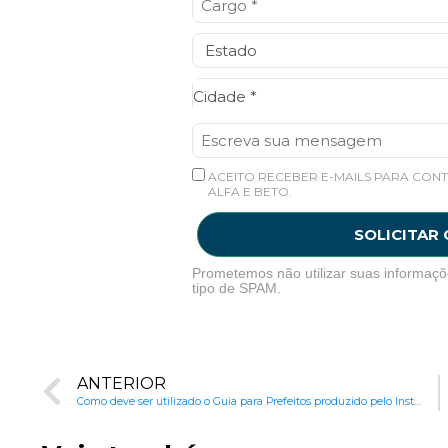
Cidade*
Cidade *
ACEITO RECEBER E-MAILS PARA CONT
ALFA E BETO.
SOLICITAR
Prometemos não utilizar suas informaçõ
tipo de SPAM.
ANTERIOR
Como deve ser utilizado o Guia para Prefeitos produzido pelo Instituto Alfa e Beto?