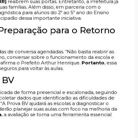
RR)
reabrem suas portas. Entretanto, a Prefeitura já
as famílias. Além disso, em parceria com o
iagnóstica para alunos do 2º ao 5º ano do Ensino
ciparão dessa importante iniciativa.
Preparação para o Retorno
as de conversa agendadas. “Não basta reabrir as
rno, conversar sobre o funcionamento da escola e
, afirma o Prefeito Arthur Henrique.
Portanto
, essa
guros para voltar às aulas.
a BV
icada de forma presencial e escalonada, seguindo
 coletar dados que identificarão as dificuldades de
 Prova BV ajudará as escolas a diagnosticar o
derão planejar suas aulas com foco na melhoria da
a
, a avaliação se torna uma ferramenta essencial