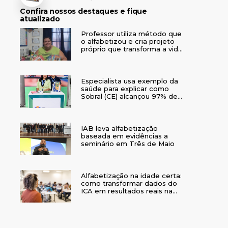
Confira nossos destaques e fique
atualizado
Professor utiliza método que
o alfabetizou e cria projeto
próprio que transforma a vida
de crianças no interior do RS
Especialista usa exemplo da
saúde para explicar como
Sobral (CE) alcançou 97% de
crianças alfabetizadas
IAB leva alfabetização
baseada em evidências a
seminário em Três de Maio
Alfabetização na idade certa:
como transformar dados do
ICA em resultados reais na
rede municipal