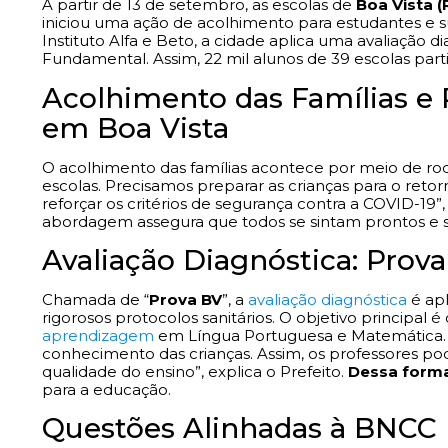
A partir de 13 de setembro, as escolas de
Boa Vista (
iniciou uma ação de acolhimento para estudantes e su
Instituto Alfa e Beto, a cidade aplica uma avaliação d
Fundamental. Assim, 22 mil alunos de 39 escolas parti
Acolhimento das Famílias e 
em Boa Vista
O acolhimento das famílias acontece por meio de rod
escolas. Precisamos preparar as crianças para o reto
reforçar os critérios de segurança contra a COVID-19”
abordagem assegura que todos se sintam prontos e se
Avaliação Diagnóstica: Prov
Chamada de “
Prova BV
”, a
avaliação diagnóstica
é apl
rigorosos protocolos sanitários. O objetivo principal é
aprendizagem
em Língua Portuguesa e Matemática. “A
conhecimento das crianças. Assim, os professores po
qualidade do ensino”, explica o Prefeito.
Dessa form
para a educação.
Questões Alinhadas à BNCC