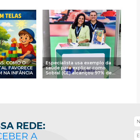
AS: COMO O
Especialista usa exemplo da
ITAL FAVORECE
saúde para explicar como
 NA INFÂNCIA
Sobral (CE) alcançou 97% de
crianças alfabetizadas
SA REDE:
CEBER A