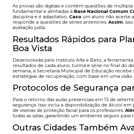
As provas são digitais e contêm questões de múltipl
fundamental e alinhadas à
Base Nacional Comum Cu
disciplina e é adaptativo.
Caso
um aluno não acerte a
responde a questões de séries anteriores.
Assim
, is
avaliação justa.
Resultados Rápidos para Pl
Boa Vista
Desenvolvida pelo Instituto Alfa e Beto, a ferramen
resultados de cada aluno, turma e série no final do di
semana, a Secretaria Municipal de Educação recebe rel
estratégias de recuperação, com base em uma visã
Protocolos de Segurança pa
Para o retorno das aulas presenciais em 13 de setemb
segurança. Isso inclui a disponibilização de álcool em
de viseiras de proteção facial para os professores.
Alé
todas as salas, garantindo um ambiente seguro para t
Outras Cidades Também Ava