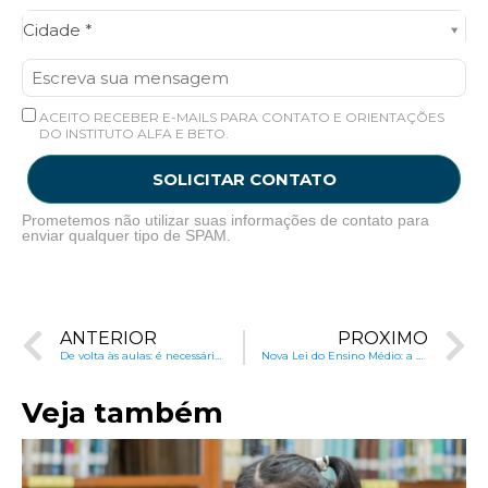
Cidade*
Cidade *
ACEITO RECEBER E-MAILS PARA CONTATO E ORIENTAÇÕES
DO INSTITUTO ALFA E BETO.
SOLICITAR CONTATO
Prometemos não utilizar suas informações de contato para
enviar qualquer tipo de SPAM.
ANTERIOR
PRÓXIMO
De volta às aulas: é necessário decorar a tabuada?
Nova Lei do Ensino Médio: a hora da implementação
Veja também