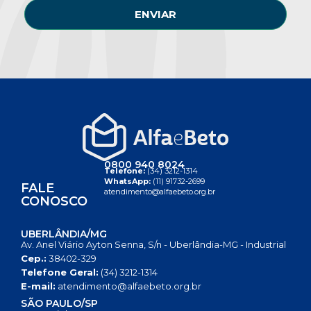
ENVIAR
0800 940 8024
Telefone:
(34) 3212-1314
WhatsApp:
(11) 91732-2699
FALE
atendimento@alfaebeto.org.br
CONOSCO
UBERLÂNDIA/MG
Av. Anel Viário Ayton Senna, S/n - Uberlândia-MG - Industrial
Cep.:
38402-329
Telefone Geral:
(34) 3212-1314
E-mail:
atendimento@alfaebeto.org.br
SÃO PAULO/SP