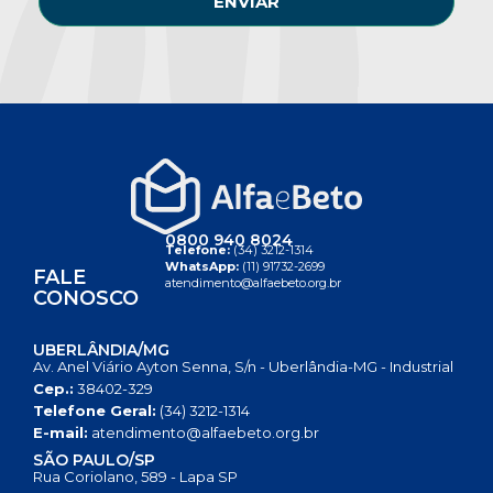
ENVIAR
0800 940 8024
Telefone:
(34) 3212-1314
WhatsApp:
(11) 91732-2699
FALE
atendimento@alfaebeto.org.br
CONOSCO
UBERLÂNDIA/MG
Av. Anel Viário Ayton Senna, S/n - Uberlândia-MG - Industrial
Cep.:
38402-329
Telefone Geral:
(34) 3212-1314
E-mail:
atendimento@alfaebeto.org.br
SÃO PAULO/SP
Rua Coriolano, 589 - Lapa SP