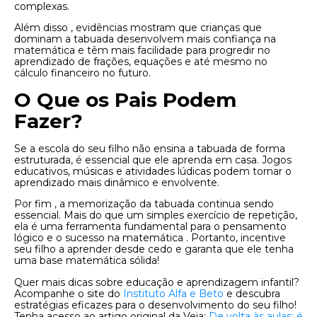
complexas.
Além disso , evidências mostram que crianças que
dominam a tabuada desenvolvem mais confiança na
matemática e têm mais facilidade para progredir no
aprendizado de frações, equações e até mesmo no
cálculo financeiro no futuro.
O Que os Pais Podem
Fazer?
Se a escola do seu filho não ensina a tabuada de forma
estruturada, é essencial que ele aprenda em casa. Jogos
educativos, músicas e atividades lúdicas podem tornar o
aprendizado mais dinâmico e envolvente.
Por fim , a memorização da tabuada continua sendo
essencial. Mais do que um simples exercício de repetição,
ela é uma ferramenta fundamental para o pensamento
lógico e o sucesso na matemática . Portanto, incentive
seu filho a aprender desde cedo e garanta que ele tenha
uma base matemática sólida!
Quer mais dicas sobre educação e aprendizagem infantil?
Acompanhe o site do
Instituto Alfa e Beto
e descubra
estratégias eficazes para o desenvolvimento do seu filho!
Tenha acesso ao artigo original da Veja:
De volta às aulas: é