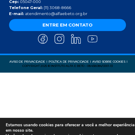
Cep:
05047-000
Telefone Geral:
(11) 3068-8666
E-mail:
atendimento@alfaebeto.org.br
ENTRE EM CONTATO
AVISO DE PRIVACIDADE
POLÍTICA DE PRIVACIDADE
AVISO SOBRE COOKIES
COPYRIGHT 2025 © INSTITUTO ALFA E BETO - 08.458.084/0001-13
Estamos usando cookies para oferecer a você a melhor experiência
em nosso site.