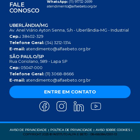
WhatsApp:
(11) 91732-2699
FALE
atendimento@alfaebeto.org.br
CONOSCO
UBERLÂNDIA/MG
Av. Anel Viário Ayton Senna, S/n - Uberlândia-MG - Industrial
Cep.:
38402-329
Telefone Geral:
(34) 3212-1314
E-mail:
atendimento@alfaebeto.org.br
SÃO PAULO/SP
Rua Coriolano, 589 - Lapa SP
Cep:
05047-000
Telefone Geral:
(11) 3068-8666
E-mail:
atendimento@alfaebeto.org.br
ENTRE EM CONTATO
AVISO DE PRIVACIDADE
POLÍTICA DE PRIVACIDADE
AVISO SOBRE COOKIES
COPYRIGHT 2025 © INSTITUTO ALFA E BETO - 08.458.084/0001-13