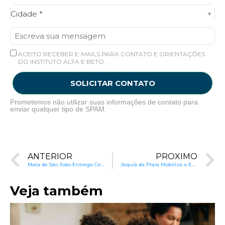
Cidade*
Cidade *
ACEITO RECEBER E-MAILS PARA CONTATO E ORIENTAÇÕES
DO INSTITUTO ALFA E BETO.
SOLICITAR CONTATO
Prometemos não utilizar suas informações de contato para
enviar qualquer tipo de SPAM.
ANTERIOR
PRÓXIMO
Mata de São João Entrega Cestas Básicas e Livros na Pandemia
Jequiá da Praia Mobiliza a Educação na Pandemia
Veja também