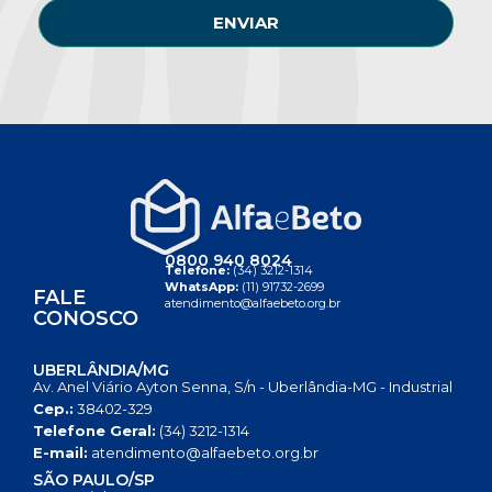
ENVIAR
0800 940 8024
Telefone:
(34) 3212-1314
WhatsApp:
(11) 91732-2699
FALE
atendimento@alfaebeto.org.br
CONOSCO
UBERLÂNDIA/MG
Av. Anel Viário Ayton Senna, S/n - Uberlândia-MG - Industrial
Cep.:
38402-329
Telefone Geral:
(34) 3212-1314
E-mail:
atendimento@alfaebeto.org.br
SÃO PAULO/SP