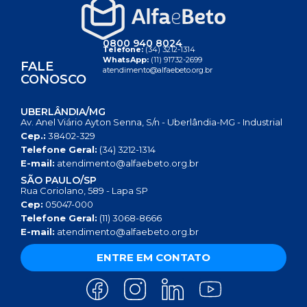
0800 940 8024
Telefone:
(34) 3212-1314
WhatsApp:
(11) 91732-2699
FALE
atendimento@alfaebeto.org.br
CONOSCO
UBERLÂNDIA/MG
Av. Anel Viário Ayton Senna, S/n - Uberlândia-MG - Industrial
Cep.:
38402-329
Telefone Geral:
(34) 3212-1314
E-mail:
atendimento@alfaebeto.org.br
SÃO PAULO/SP
Rua Coriolano, 589 - Lapa SP
Cep:
05047-000
Telefone Geral:
(11) 3068-8666
E-mail:
atendimento@alfaebeto.org.br
ENTRE EM CONTATO