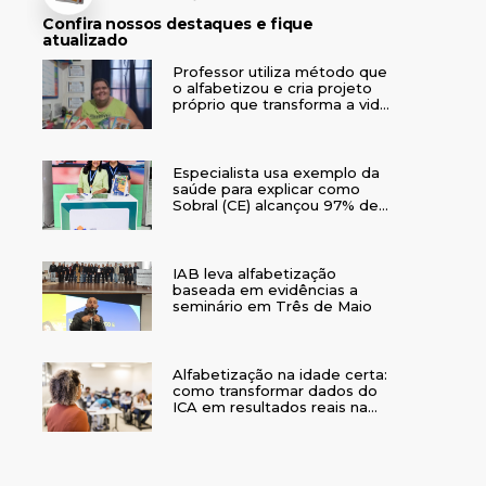
Confira nossos destaques e fique
atualizado
Professor utiliza método que
o alfabetizou e cria projeto
próprio que transforma a vida
de crianças no interior do RS
Especialista usa exemplo da
saúde para explicar como
Sobral (CE) alcançou 97% de
crianças alfabetizadas
IAB leva alfabetização
baseada em evidências a
seminário em Três de Maio
Alfabetização na idade certa:
como transformar dados do
ICA em resultados reais na
rede municipal