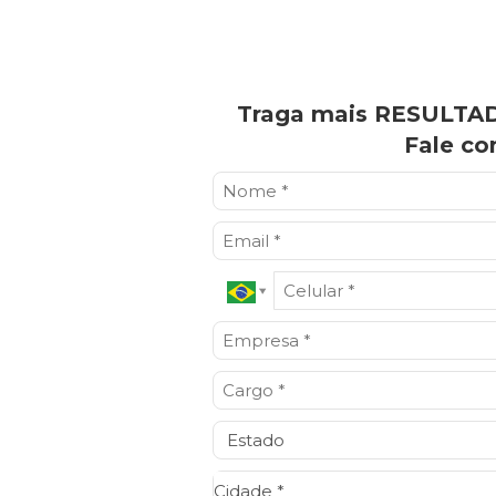
Traga mais RESULTAD
Fale co
Cidade*
Cidade *