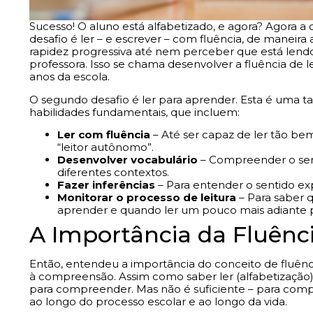
Sucesso! O aluno está alfabetizado, e agora? Agora a 
desafio é ler – e escrever – com fluência, de maneira
rapidez progressiva até nem perceber que está lend
professora. Isso se chama desenvolver a fluência de lei
anos da escola.
O segundo desafio é ler para aprender. Esta é uma tar
habilidades fundamentais, que incluem:
Ler com fluência
– Até ser capaz de ler tão be
“leitor autônomo”.
Desenvolver vocabulário
– Compreender o senti
diferentes contextos.
Fazer inferências
– Para entender o sentido expl
Monitorar o processo de leitura
– Para saber 
aprender e quando ler um pouco mais adiante 
A Importância da Fluênci
Então, entendeu a importância do conceito de fluência 
à compreensão. Assim como saber ler (alfabetização),
para compreender. Mas não é suficiente – para compr
ao longo do processo escolar e ao longo da vida.