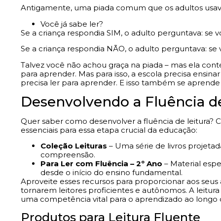
Antigamente, uma piada comum que os adultos usavam
Você já sabe ler?
Se a criança respondia SIM, o adulto perguntava: se vo
Se a criança respondia NÃO, o adulto perguntava: se v
Talvez você não achou graça na piada – mas ela conté
para aprender. Mas para isso, a escola precisa ensinar
precisa ler para aprender. E isso também se aprende 
Desenvolvendo a Fluência de
Quer saber como desenvolver a fluência de leitura? C
essenciais para essa etapa crucial da educação:
Coleção Leituras
– Uma série de livros projetad
compreensão.
Para Ler com Fluência – 2º Ano
– Material espec
desde o início do ensino fundamental.
Aproveite esses recursos para proporcionar aos seus 
tornarem leitores proficientes e autônomos. A leitur
uma competência vital para o aprendizado ao longo d
Produtos para Leitura Fluente