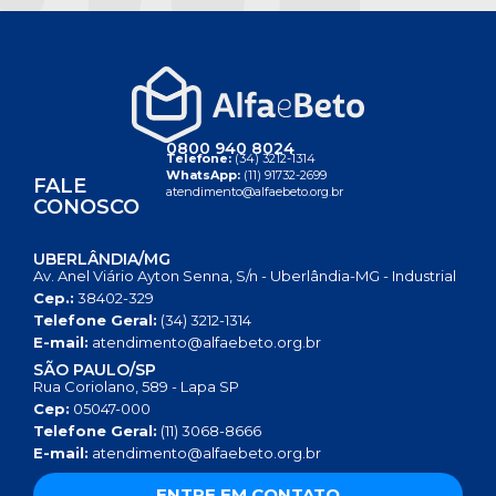
0800 940 8024
Telefone:
(34) 3212-1314
WhatsApp:
(11) 91732-2699
FALE
atendimento@alfaebeto.org.br
CONOSCO
UBERLÂNDIA/MG
Av. Anel Viário Ayton Senna, S/n - Uberlândia-MG - Industrial
Cep.:
38402-329
Telefone Geral:
(34) 3212-1314
E-mail:
atendimento@alfaebeto.org.br
SÃO PAULO/SP
Rua Coriolano, 589 - Lapa SP
Cep:
05047-000
Telefone Geral:
(11) 3068-8666
E-mail:
atendimento@alfaebeto.org.br
ENTRE EM CONTATO