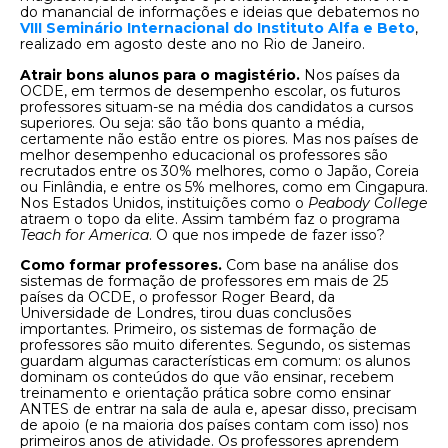
do manancial de informações e ideias que debatemos no
VIII Seminário Internacional do Instituto Alfa e Beto
,
realizado em agosto deste ano no Rio de Janeiro.
Atrair bons alunos para o magistério.
Nos países da
OCDE, em termos de desempenho escolar, os futuros
professores situam-se na média dos candidatos a cursos
superiores. Ou seja: são tão bons quanto a média,
certamente não estão entre os piores. Mas nos países de
melhor desempenho educacional os professores são
recrutados entre os 30% melhores, como o Japão, Coreia
ou Finlândia, e entre os 5% melhores, como em Cingapura.
Nos Estados Unidos, instituições como o
Peabody College
atraem o topo da elite. Assim também faz o programa
Teach for America
. O que nos impede de fazer isso?
Como formar professores.
Com base na análise dos
sistemas de formação de professores em mais de 25
países da OCDE, o professor Roger Beard, da
Universidade de Londres, tirou duas conclusões
importantes. Primeiro, os sistemas de formação de
professores são muito diferentes. Segundo, os sistemas
guardam algumas características em comum: os alunos
dominam os conteúdos do que vão ensinar, recebem
treinamento e orientação prática sobre como ensinar
ANTES de entrar na sala de aula e, apesar disso, precisam
de apoio (e na maioria dos países contam com isso) nos
primeiros anos de atividade. Os professores aprendem