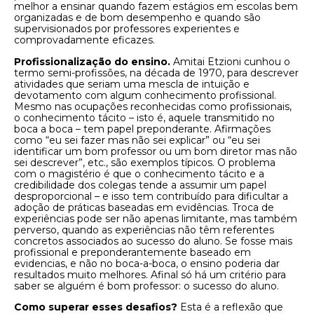
melhor a ensinar quando fazem estágios em escolas bem
organizadas e de bom desempenho e quando são
supervisionados por professores experientes e
comprovadamente eficazes.
Profissionalização do ensino.
Amitai Etzioni cunhou o
termo semi-profissões, na década de 1970, para descrever
atividades que seriam uma mescla de intuição e
devotamento com algum conhecimento profissional.
Mesmo nas ocupações reconhecidas como profissionais,
o conhecimento tácito – isto é, aquele transmitido no
boca a boca – tem papel preponderante. Afirmações
como “eu sei fazer mas não sei explicar” ou “eu sei
identificar um bom professor ou um bom diretor mas não
sei descrever”, etc., são exemplos típicos. O problema
com o magistério é que o conhecimento tácito e a
credibilidade dos colegas tende a assumir um papel
desproporcional – e isso tem contribuído para dificultar a
adoção de práticas baseadas em evidências. Troca de
experiências pode ser não apenas limitante, mas também
perverso, quando as experiências não têm referentes
concretos associados ao sucesso do aluno. Se fosse mais
profissional e preponderantemente baseado em
evidencias, e não no boca-a-boca, o ensino poderia dar
resultados muito melhores. Afinal só há um critério para
saber se alguém é bom professor: o sucesso do aluno.
Como superar esses desafios?
Esta é a reflexão que