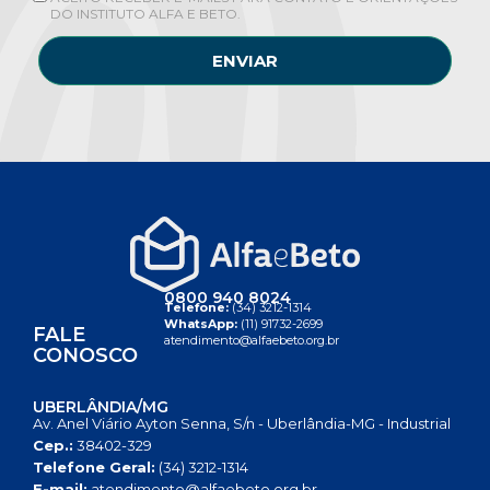
DO INSTITUTO ALFA E BETO.
ENVIAR
0800 940 8024
Telefone:
(34) 3212-1314
WhatsApp:
(11) 91732-2699
FALE
atendimento@alfaebeto.org.br
CONOSCO
UBERLÂNDIA/MG
Av. Anel Viário Ayton Senna, S/n - Uberlândia-MG - Industrial
Cep.:
38402-329
Telefone Geral:
(34) 3212-1314
E-mail:
atendimento@alfaebeto.org.br