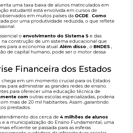
resenta uma taxa baixa de alunos matriculados em
ão estudantil está envolvida em cursos de
observados em muitos países da
OCDE
.
Como
izada por uma produtividade reduzida, o que reflete
sional.
essencial o
envolvimento do Sistema S
e das
e na construção de um sistema educacional que
veis para a economia atual.
Além disso
, o
BNDES
,
ão de capital humano, pode ser o motor dessa
se Financeira dos Estados
 chega em um momento crucial para os Estados
iras para administrar as grandes redes de ensino.
entes para oferecer uma educação técnica de
amente com
outras escolas especializadas, poderia
m mais de 20 mil habitantes. Assim ,garantindo
os prestados.
 atendimento dos cerca de
4 milhões de alunos
las e a municipalização do Ensino Fundamental, uma
ais eficiente se passada para as esferas
lanejamento cuidadoso da infraestrutura escolar,