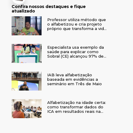
Confira nossos destaques e fique
atualizado
Professor utiliza método que
o alfabetizou e cria projeto
próprio que transforma a vida
de crianças no interior do RS
Especialista usa exemplo da
saúde para explicar como
Sobral (CE) alcançou 97% de
crianças alfabetizadas
IAB leva alfabetização
baseada em evidências a
seminário em Três de Maio
Alfabetização na idade certa:
como transformar dados do
ICA em resultados reais na
rede municipal