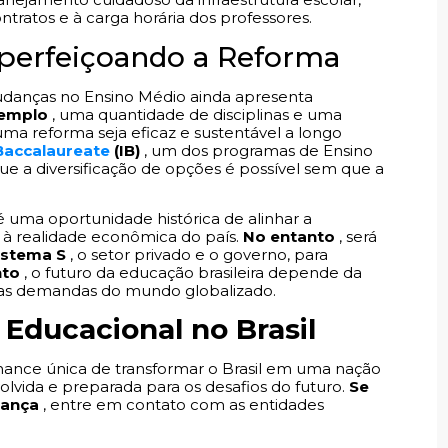
ontratos e à carga horária dos professores.
Aperfeiçoando a Reforma
udanças no Ensino Médio ainda apresenta
xemplo
, uma quantidade de disciplinas e uma
 uma reforma seja eficaz e sustentável a longo
 Baccalaureate
(IB)
, um dos programas de Ensino
 a diversificação de opções é possível sem que a
é uma oportunidade histórica de alinhar a
à realidade econômica do país.
No entanto
, será
istema S
, o setor privado e o governo, para
nto
, o futuro da educação brasileira depende da
vas demandas do mundo globalizado.
 Educacional no Brasil
hance única de transformar o Brasil em uma nação
lvida e preparada para os desafios do futuro.
Se
dança
, entre em contato com as entidades