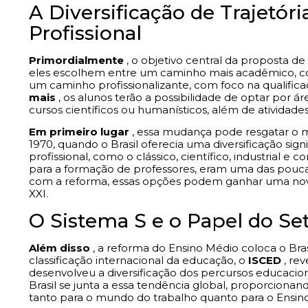
A Diversificação de Trajetór
Profissional
Primordialmente
, o objetivo central da proposta de
eles escolhem entre um caminho mais acadêmico, co
um caminho profissionalizante, com foco na qualific
mais
, os alunos terão a possibilidade de optar por 
cursos científicos ou humanísticos, além de atividades 
Em primeiro lugar
, essa mudança pode resgatar o m
1970, quando o Brasil oferecia uma diversificação sig
profissional, como o clássico, científico, industrial e c
para a formação de professores, eram uma das pouca
com a reforma, essas opções podem ganhar uma nova
XXI.
O Sistema S e o Papel do Se
Além disso
, a reforma do Ensino Médio coloca o Bras
classificação internacional da educação, o
ISCED
, rev
desenvolveu a diversificação dos percursos educaciona
Brasil se junta a essa tendência global, proporcion
tanto para o mundo do trabalho quanto para o Ensino