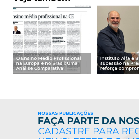
O Ensino Médio Profissional
Instituto Alfa e 
na Europa e no Brasil: Uma
sucessão na Pre
Análise Comparativa
reforça compro
aprendizagem b
ciência
NOSSAS PUBLICAÇÕES
FAÇA PARTE DA NOS
CADASTRE PARA RE