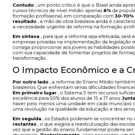
Contudo
, um ponto crítico é que o Brasil ainda ap
cursos técnicos de nível médio: apenas
8%
da populaç
formação profissional, em comparação com
30-70%
resultado
, a mão de obra brasileira ainda é caracter
a necessidade urgente de reforma na formação profis
Em síntese
, para que a reforma seja efetivada, será 
empresas privadas na implementação da legislação 
consiga proporcionar aos jovens as habilidades possí
com sua capacidade de fomentar projetos de formaç
transformação.
O Impacto Econômico e a Cri
Por outro lado
, a reforma do Ensino Médio também
brasileiros. Que enfrentam sérias dificuldades finance
Em primeiro lugar
, o Sistema S tem recursos sufici
excelência para 50% dos alunos de 15 a 17 anos.
Junt
haver pelo menos uma unidade em cada município co
uma revolução na qualidade da educação e dos serviç
Em seguida
, os Estados poderiam se concentrar no
restantes
, o que exigiria a reestruturação das esco
vez que a gestão do ensino fundamental poderia ser m
municipais .
Posteriormente
, seria necessário um p