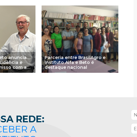
Beto anuncia
Parceria entre BrasilAgro e
sidência e
Instituto Alfa e Beto é
misso com a
destaque nacional
aseada na
SA REDE:
CEBER A