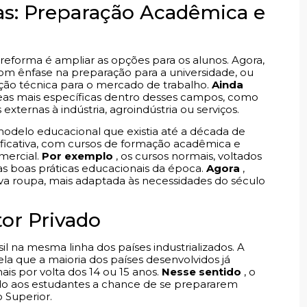
ias: Preparação Acadêmica e
 reforma é ampliar as opções para os alunos. Agora,
m ênfase na preparação para a universidade, ou
ação técnica para o mercado de trabalho.
Ainda
áreas mais específicas dentro desses campos, como
externas à indústria, agroindústria ou serviços.
odelo educacional que existia até a década de
nificativa, com cursos de formação acadêmica e
omercial.
Por exemplo
, os cursos normais, voltados
s boas práticas educacionais da época.
Agora
,
 roupa, mais adaptada às necessidades do século
tor Privado
il na mesma linha dos países industrializados. A
ela que a maioria dos países desenvolvidos já
is por volta dos 14 ou 15 anos.
Nesse sentido
, o
ando aos estudantes a chance de se prepararem
 Superior.