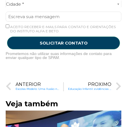
Cidade*
Cidade *
ACEITO RECEBER E-MAILS PARA CONTATO E ORIENTAÇÕES
DO INSTITUTO ALFA E BETO.
SOLICITAR CONTATO
Prometemos não utilizar suas informações de contato para
enviar qualquer tipo de SPAM.
ANTERIOR
PRÓXIMO
Escolas-Modelo: Uma Ilusão na Educação Brasileira
Educação Infantil: evidências científicas sobre melhores práticas
Veja também