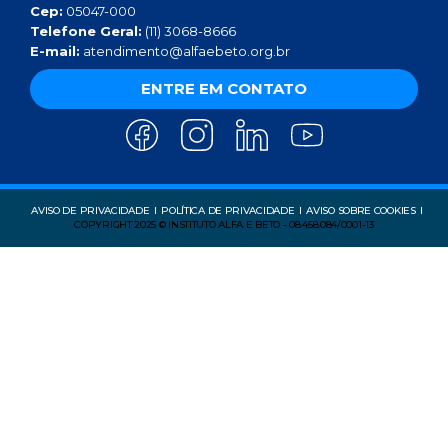
Cep:
05047-000
Telefone Geral:
(11) 3068-8666
E-mail:
atendimento@alfaebeto.org.br
ENTRE EM CONTATO
AVISO DE PRIVACIDADE
POLÍTICA DE PRIVACIDADE
AVISO SOBRE COOKIES
COPYRIGHT 2025 © INSTITUTO ALFA E BETO - 08.458.084/0001-13