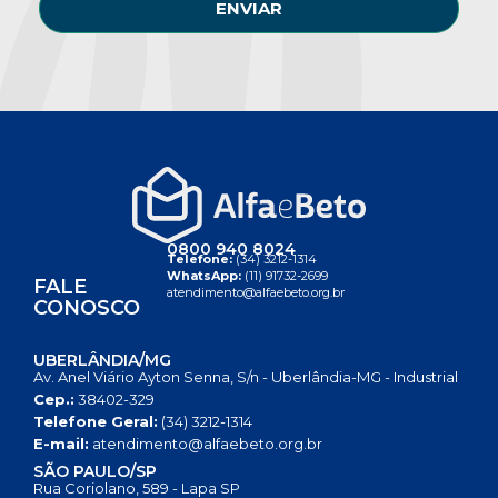
ENVIAR
0800 940 8024
Telefone:
(34) 3212-1314
WhatsApp:
(11) 91732-2699
FALE
atendimento@alfaebeto.org.br
CONOSCO
UBERLÂNDIA/MG
Av. Anel Viário Ayton Senna, S/n - Uberlândia-MG - Industrial
Cep.:
38402-329
Telefone Geral:
(34) 3212-1314
E-mail:
atendimento@alfaebeto.org.br
SÃO PAULO/SP
Rua Coriolano, 589 - Lapa SP