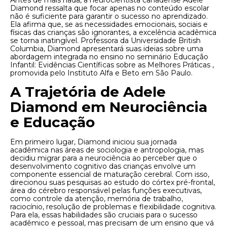
Antes de mais nada, a neurocientista canadense Adele
Diamond ressalta que focar apenas no conteúdo escolar
não é suficiente para garantir o sucesso no aprendizado.
Ela afirma que, se as necessidades emocionais, sociais e
físicas das crianças são ignorantes, a excelência acadêmica
se torna inatingível. Professora da Universidade British
Columbia, Diamond apresentará suas ideias sobre uma
abordagem integrada no ensino no seminário Educação
Infantil: Evidências Científicas sobre as Melhores Práticas ,
promovida pelo Instituto Alfa e Beto em São Paulo.
A Trajetória de Adele
Diamond em Neurociência
e Educação
Em primeiro lugar, Diamond iniciou sua jornada
acadêmica nas áreas de sociologia e antropologia, mas
decidiu migrar para a neurociência ao perceber que o
desenvolvimento cognitivo das crianças envolve um
componente essencial de maturação cerebral. Com isso,
direcionou suas pesquisas ao estudo do córtex pré-frontal,
área do cérebro responsável pelas funções executivas,
como controle da atenção, memória de trabalho,
raciocínio, resolução de problemas e flexibilidade cognitiva.
Para ela, essas habilidades são cruciais para o sucesso
acadêmico e pessoal, mas precisam de um ensino que vá