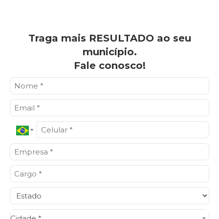
Traga mais RESULTADO ao seu
município.
Fale conosco!
Cidade*
Cidade *