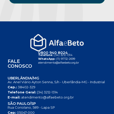
0800 940 8024
Telefone:
(34) 3212-1314
WhatsApp:
(11) 91732-2699
FALE
atendimento@alfaebeto.org.br
CONOSCO
UBERLÂNDIA/MG
Av. Anel Viário Ayton Senna, S/n - Uberlândia-MG - Industrial
Cep.:
38402-329
Telefone Geral:
(34) 3212-1314
E-mail:
atendimento@alfaebeto.org.br
SÃO PAULO/SP
Rua Coriolano, 589 - Lapa SP
Cep:
05047-000