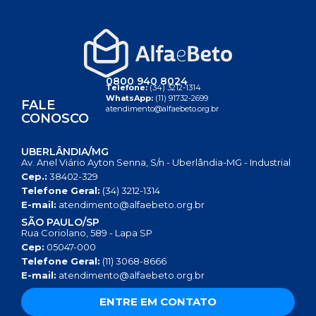
0800 940 8024
Telefone:
(34) 3212-1314
WhatsApp:
(11) 91732-2699
FALE
atendimento@alfaebeto.org.br
CONOSCO
UBERLÂNDIA/MG
Av. Anel Viário Ayton Senna, S/n - Uberlândia-MG - Industrial
Cep.:
38402-329
Telefone Geral:
(34) 3212-1314
E-mail:
atendimento@alfaebeto.org.br
SÃO PAULO/SP
Rua Coriolano, 589 - Lapa SP
Cep:
05047-000
Telefone Geral:
(11) 3068-8666
E-mail:
atendimento@alfaebeto.org.br
ENTRE EM CONTATO