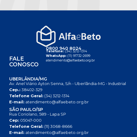
0800 940 8024
Telefone:
(34) 3212-1314
WhatsApp:
(11) 91732-2699
FALE
atendimento@alfaebeto.org.br
CONOSCO
UBERLÂNDIA/MG
Av. Anel Viário Ayton Senna, S/n - Uberlândia-MG - Industrial
Cep.:
38402-329
Telefone Geral:
(34) 3212-1314
E-mail:
atendimento@alfaebeto.org.br
SÃO PAULO/SP
Rua Coriolano, 589 - Lapa SP
Cep:
05047-000
Telefone Geral:
(11) 3068-8666
E-mail:
atendimento@alfaebeto.org.br