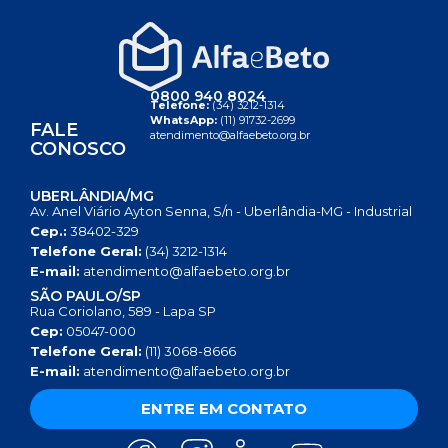
0800 940 8024
Telefone:
(34) 3212-1314
WhatsApp:
(11) 91732-2699
FALE
atendimento@alfaebeto.org.br
CONOSCO
UBERLÂNDIA/MG
Av. Anel Viário Ayton Senna, S/n - Uberlândia-MG - Industrial
Cep.:
38402-329
Telefone Geral:
(34) 3212-1314
E-mail:
atendimento@alfaebeto.org.br
SÃO PAULO/SP
Rua Coriolano, 589 - Lapa SP
Cep:
05047-000
Telefone Geral:
(11) 3068-8666
E-mail:
atendimento@alfaebeto.org.br
ENTRE EM CONTATO