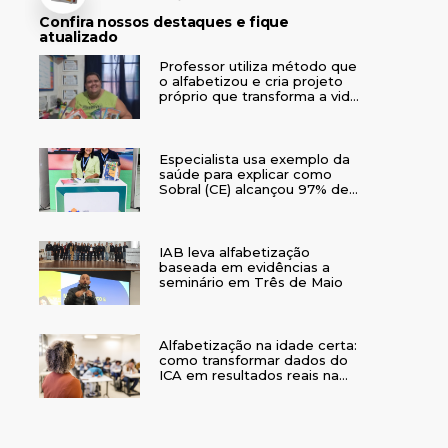
Confira nossos destaques e fique
atualizado
Professor utiliza método que
o alfabetizou e cria projeto
próprio que transforma a vida
de crianças no interior do RS
Especialista usa exemplo da
saúde para explicar como
Sobral (CE) alcançou 97% de
crianças alfabetizadas
IAB leva alfabetização
baseada em evidências a
seminário em Três de Maio
Alfabetização na idade certa:
como transformar dados do
ICA em resultados reais na
rede municipal