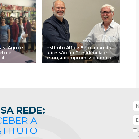
rasilAgro e
Instituto Alfa e Beto anuncia
Beto é
sucessão na Presidência e
al
reforça compromisso com a
aprendizagem baseada na
ciência
SA REDE:
CEBER A
STITUTO