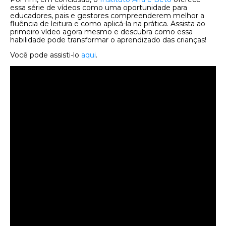
essa série de vídeos como uma oportunidade para
educadores, pais e gestores compreenderem melhor a
fluência de leitura e como aplicá-la na prática. Assista ao
primeiro vídeo agora mesmo e descubra como essa
habilidade pode transformar o aprendizado das crianças!
Você pode assisti-lo
aqui
.