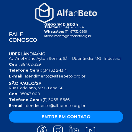
0800 940 8024
Telefone:
(34) 3212-1314
WhatsApp:
(11) 91732-2699
FALE
atendimento@alfaebeto.org.br
CONOSCO
UBERLÂNDIA/MG
Av. Anel Viário Ayton Senna, S/n - Uberlândia-MG - Industrial
Cep.:
38402-329
Telefone Geral:
(34) 3212-1314
E-mail:
atendimento@alfaebeto.org.br
SÃO PAULO/SP
Rua Coriolano, 589 - Lapa SP
Cep:
05047-000
Telefone Geral:
(11) 3068-8666
E-mail:
atendimento@alfaebeto.org.br
ENTRE EM CONTATO