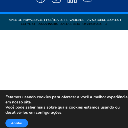
AVISO DE PRIVACIDADE
POLÍTICA DE PRIVACIDADE
AVISO SOBRE COOKIES
COPYRIGHT 2025 © INSTITUTO ALFA E BETO - 08.458.084/0001-13
Estamos usando cookies para oferecer a você a melhor experiência
em nosso site.
Você pode saber mais sobre quais cookies estamos usando ou
desativá-los em
configurações
.
Aceitar