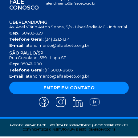
FALE
atendimento@alfaebeto.org.br
CONOSCO
UBERLÂNDIA/MG
Av. Anel Viário Ayton Senna, S/n - Uberlândia-MG - Industrial
Cep.:
38402-329
Telefone Geral:
(34) 3212-1314
E-mail:
atendimento@alfaebeto.org.br
SÃO PAULO/SP
Rua Coriolano, 589 - Lapa SP
Cep:
05047-000
Telefone Geral:
(11) 3068-8666
E-mail:
atendimento@alfaebeto.org.br
ENTRE EM CONTATO
AVISO DE PRIVACIDADE
POLÍTICA DE PRIVACIDADE
AVISO SOBRE COOKIES
COPYRIGHT 2025 © INSTITUTO ALFA E BETO - 08.458.084/0001-13