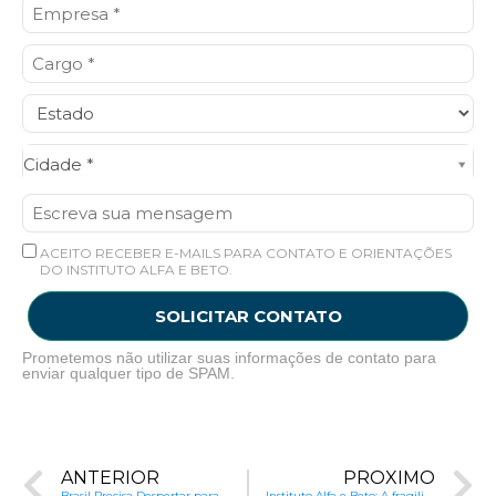
Cidade*
Cidade *
ACEITO RECEBER E-MAILS PARA CONTATO E ORIENTAÇÕES
DO INSTITUTO ALFA E BETO.
SOLICITAR CONTATO
Prometemos não utilizar suas informações de contato para
enviar qualquer tipo de SPAM.
ANTERIOR
PRÓXIMO
Brasil Precisa Despertar para a Crise na Educação
Instituto Alfa e Beto: A fragilidade do IDEB