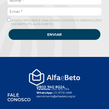
ACEITO RECEBER E-MAILS PARA CONTATO E ORIENTAÇÕES
DO INSTITUTO ALFA E BETO.
ENVIAR
0800 940 8024
Telefone:
(34) 3212-1314
WhatsApp:
(11) 91732-2699
FALE
atendimento@alfaebeto.org.br
CONOSCO