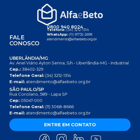
0800 940 8024
Telefone:
(34) 3212-1314
WhatsApp:
(11) 91732-2699
FALE
atendimento@alfaebeto.org.br
CONOSCO
UBERLÂNDIA/MG
Av. Anel Viário Ayton Senna, S/n - Uberlândia-MG - Industrial
Cep.:
38402-329
Telefone Geral:
(34) 3212-1314
E-mail:
atendimento@alfaebeto.org.br
SÃO PAULO/SP
Rua Coriolano, 589 - Lapa SP
Cep:
05047-000
Telefone Geral:
(11) 3068-8666
E-mail:
atendimento@alfaebeto.org.br
ENTRE EM CONTATO