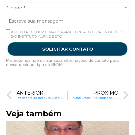
Cidade*
Cidade *
ACEITO RECEBER E-MAILS PARA CONTATO E ORIENTAÇÕES
DO INSTITUTO ALFA E BETO.
SOLICITAR CONTATO
Prometemos não utilizar suas informações de contato para
enviar qualquer tipo de SPAM.
ANTERIOR
PRÓXIMO
Presidente do Instituto Alfa e Beto comenta sobre a BNCC
Nuno Crato: Prioridades na Educação e o Combate aos Modismos Educativos
Veja também