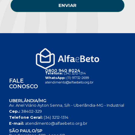
ENVIAR
0800 940 8024
Telefone:
(34) 3212-1314
WhatsApp:
(11) 91732-2699
FALE
atendimento@alfaebeto.org.br
CONOSCO
UBERLÂNDIA/MG
Av. Anel Viário Ayton Senna, S/n - Uberlândia-MG - Industrial
Cep.:
38402-329
Telefone Geral:
(34) 3212-1314
E-mail:
atendimento@alfaebeto.org.br
SÃO PAULO/SP