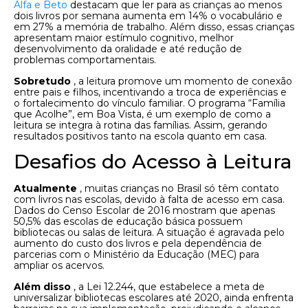
Alfa e Beto
destacam que ler para as crianças ao menos
dois livros por semana aumenta em 14% o vocabulário e
em 27% a memória de trabalho. Além disso, essas crianças
apresentam maior estímulo cognitivo, melhor
desenvolvimento da oralidade e até redução de
problemas comportamentais.
Sobretudo
, a leitura promove um momento de conexão
entre pais e filhos, incentivando a troca de experiências e
o fortalecimento do vínculo familiar. O programa “Família
que Acolhe”, em Boa Vista, é um exemplo de como a
leitura se integra à rotina das famílias. Assim, gerando
resultados positivos tanto na escola quanto em casa.
Desafios do Acesso à Leitura
Atualmente
, muitas crianças no Brasil só têm contato
com livros nas escolas, devido à falta de acesso em casa.
Dados do Censo Escolar de 2016 mostram que apenas
50,5% das escolas de educação básica possuem
bibliotecas ou salas de leitura. A situação é agravada pelo
aumento do custo dos livros e pela dependência de
parcerias com o Ministério da Educação (MEC) para
ampliar os acervos.
Além disso
, a Lei 12.244, que estabelece a meta de
universalizar bibliotecas escolares até 2020, ainda enfrenta