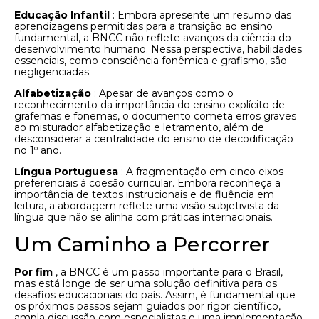
Educação Infantil
: Embora apresente um resumo das
aprendizagens permitidas para a transição ao ensino
fundamental, a BNCC não reflete avanços da ciência do
desenvolvimento humano. Nessa perspectiva, habilidades
essenciais, como consciência fonêmica e grafismo, são
negligenciadas.
Alfabetização
: Apesar de avanços como o
reconhecimento da importância do ensino explícito de
grafemas e fonemas, o documento cometa erros graves
ao misturador alfabetização e letramento, além de
desconsiderar a centralidade do ensino de decodificação
no 1º ano.
Língua Portuguesa
: A fragmentação em cinco eixos
preferenciais à coesão curricular. Embora reconheça a
importância de textos instrucionais e de fluência em
leitura, a abordagem reflete uma visão subjetivista da
língua que não se alinha com práticas internacionais.
Um Caminho a Percorrer
Por fim
, a BNCC é um passo importante para o Brasil,
mas está longe de ser uma solução definitiva para os
desafios educacionais do país. Assim, é fundamental que
os próximos passos sejam guiados por rigor científico,
ampla discussão com especialistas e uma implementação