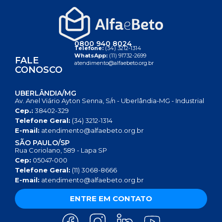
0800 940 8024
Telefone:
(34) 3212-1314
WhatsApp:
(11) 91732-2699
FALE
atendimento@alfaebeto.org.br
CONOSCO
UBERLÂNDIA/MG
Av. Anel Viário Ayton Senna, S/n - Uberlândia-MG - Industrial
Cep.:
38402-329
Telefone Geral:
(34) 3212-1314
E-mail:
atendimento@alfaebeto.org.br
SÃO PAULO/SP
Rua Coriolano, 589 - Lapa SP
Cep:
05047-000
Telefone Geral:
(11) 3068-8666
E-mail:
atendimento@alfaebeto.org.br
ENTRE EM CONTATO