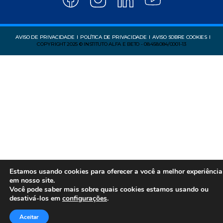
AVISO DE PRIVACIDADE
POLÍTICA DE PRIVACIDADE
AVISO SOBRE COOKIES
COPYRIGHT 2025 © INSTITUTO ALFA E BETO - 08.458.084/0001-13
Estamos usando cookies para oferecer a você a melhor experiência
em nosso site.
Você pode saber mais sobre quais cookies estamos usando ou
desativá-los em
configurações
.
Aceitar