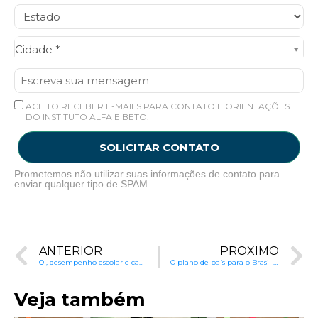
Cidade*
Cidade *
ACEITO RECEBER E-MAILS PARA CONTATO E ORIENTAÇÕES
DO INSTITUTO ALFA E BETO.
SOLICITAR CONTATO
Prometemos não utilizar suas informações de contato para
enviar qualquer tipo de SPAM.
ANTERIOR
PRÓXIMO
QI, desempenho escolar e capital cognitivo de um país | Capítulo 15
O plano de país para o Brasil pode começar pelo currículo
Veja também