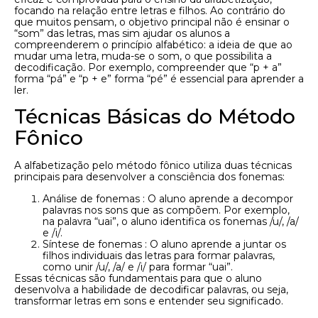
focando na relação entre letras e filhos. Ao contrário do
que muitos pensam, o objetivo principal não é ensinar o
“som” das letras, mas sim ajudar os alunos a
compreenderem o princípio alfabético: a ideia de que ao
mudar uma letra, muda-se o som, o que possibilita a
decodificação. Por exemplo, compreender que “p + a”
forma “pá” e “p + e” forma “pé” é essencial para aprender a
ler.
Técnicas Básicas do Método
Fônico
A alfabetização pelo método fônico utiliza duas técnicas
principais para desenvolver a consciência dos fonemas:
Análise de fonemas : O aluno aprende a decompor
palavras nos sons que as compõem. Por exemplo,
na palavra “uai”, o aluno identifica os fonemas /u/, /a/
e /i/.
Síntese de fonemas : O aluno aprende a juntar os
filhos individuais das letras para formar palavras,
como unir /u/, /a/ e /i/ para formar “uai”.
Essas técnicas são fundamentais para que o aluno
desenvolva a habilidade de decodificar palavras, ou seja,
transformar letras em sons e entender seu significado.