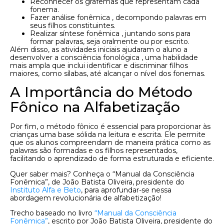
Reconhecer os grafemas que representam cada
fonema.
Fazer análise fonêmica , decompondo palavras em
seus filhos constituintes.
Realizar síntese fonêmica , juntando sons para
formar palavras, seja oralmente ou por escrito.
Além disso, as atividades iniciais ajudaram o aluno a
desenvolver a consciência fonológica , uma habilidade
mais ampla que inclui identificar e discriminar filhos
maiores, como sílabas, até alcançar o nível dos fonemas.
A Importância do Método
Fônico na Alfabetização
Por fim, o método fônico é essencial para proporcionar às
crianças uma base sólida na leitura e escrita. Ele permite
que os alunos compreendam de maneira prática como as
palavras são formadas e os filhos representados,
facilitando o aprendizado de forma estruturada e eficiente.
Quer saber mais? Conheça o “Manual da Consciência
Fonêmica”, de João Batista Oliveira, presidente do
Instituto Alfa e Beto
, para aprofundar-se nessa
abordagem revolucionária de alfabetização!
Trecho baseado no livro
“Manual da Consciência
Fonêmica”
, escrito por João Batista Oliveira, presidente do