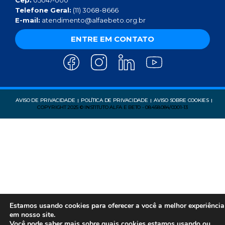
Cep:
05047-000
Telefone Geral:
(11) 3068-8666
E-mail:
atendimento@alfaebeto.org.br
ENTRE EM CONTATO
AVISO DE PRIVACIDADE
POLÍTICA DE PRIVACIDADE
AVISO SOBRE COOKIES
COPYRIGHT 2025 © INSTITUTO ALFA E BETO - 08.458.084/0001-13
Estamos usando cookies para oferecer a você a melhor experiência
em nosso site.
Você pode saber mais sobre quais cookies estamos usando ou