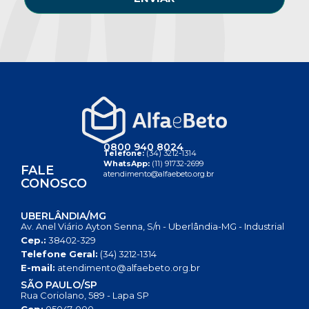
0800 940 8024
Telefone:
(34) 3212-1314
WhatsApp:
(11) 91732-2699
FALE
atendimento@alfaebeto.org.br
CONOSCO
UBERLÂNDIA/MG
Av. Anel Viário Ayton Senna, S/n - Uberlândia-MG - Industrial
Cep.:
38402-329
Telefone Geral:
(34) 3212-1314
E-mail:
atendimento@alfaebeto.org.br
SÃO PAULO/SP
Rua Coriolano, 589 - Lapa SP