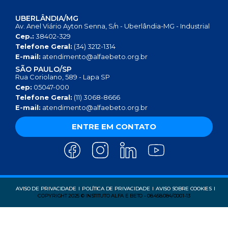
UBERLÂNDIA/MG
Av. Anel Viário Ayton Senna, S/n - Uberlândia-MG - Industrial
Cep.:
38402-329
Telefone Geral:
(34) 3212-1314
E-mail:
atendimento@alfaebeto.org.br
SÃO PAULO/SP
Rua Coriolano, 589 - Lapa SP
Cep:
05047-000
Telefone Geral:
(11) 3068-8666
E-mail:
atendimento@alfaebeto.org.br
ENTRE EM CONTATO
AVISO DE PRIVACIDADE
POLÍTICA DE PRIVACIDADE
AVISO SOBRE COOKIES
COPYRIGHT 2025 © INSTITUTO ALFA E BETO - 08.458.084/0001-13