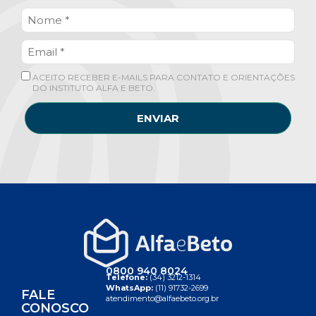
ACEITO RECEBER E-MAILS PARA CONTATO E ORIENTAÇÕES
DO INSTITUTO ALFA E BETO.
ENVIAR
0800 940 8024
Telefone:
(34) 3212-1314
WhatsApp:
(11) 91732-2699
FALE
atendimento@alfaebeto.org.br
CONOSCO