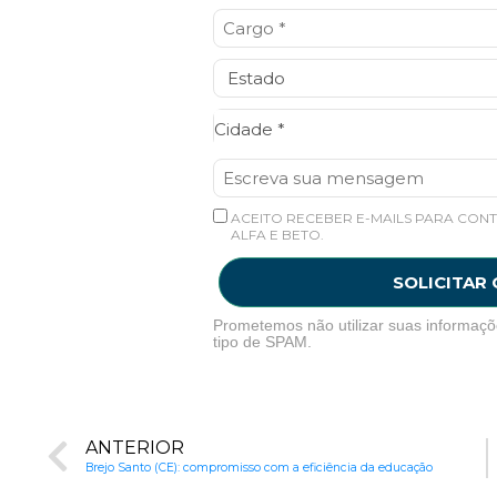
Cidade*
Cidade *
ACEITO RECEBER E-MAILS PARA CONT
ALFA E BETO.
SOLICITAR
Prometemos não utilizar suas informaçõ
tipo de SPAM.
ANTERIOR
Brejo Santo (CE): compromisso com a eficiência da educação