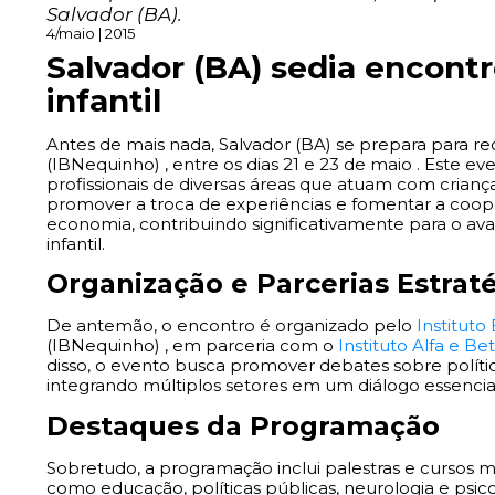
Salvador (BA).
4/maio | 2015
Salvador (BA) sedia encont
infantil
Antes de mais nada, Salvador (BA) se prepara para r
(IBNequinho) , entre os dias 21 e 23 de maio . Este e
profissionais de diversas áreas que atuam com crianç
promover a troca de experiências e fomentar a coo
economia, contribuindo significativamente para o av
infantil.
Organização e Parcerias Estrat
De antemão, o encontro é organizado pelo
Institut
(IBNequinho) , em parceria com o
Instituto Alfa e Be
disso, o evento busca promover debates sobre polític
integrando múltiplos setores em um diálogo essencia
Destaques da Programação
Sobretudo, a programação inclui palestras e cursos 
como educação, políticas públicas, neurologia e psico