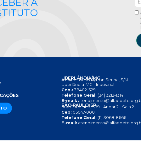
CEBER A
STITUTO
UBERLÂNDIA/MG
Av. Anel Viário Ayrton Senna, S/N -
O
Uberlândia-MG - Industrial
Cep.:
38402-329
S
ICAÇÕES
Telefone Geral:
(34) 3212-1314
E-mail:
atendimento@alfaebeto.org.b
SÃO PAULO/SP
Rua Coriolano, 589 - Andar 2 - Sala 2
ATO
Cep:
05047-000
Telefone Geral:
(11) 3068-8666
E-mail:
atendimento@alfaebeto.org.b