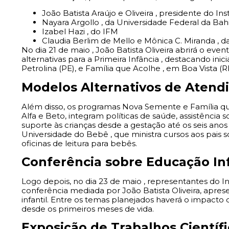
João Batista Araújo e Oliveira , presidente do Ins
Nayara Argollo , da Universidade Federal da Bah
Izabel Hazi , do IFM
Claudia Berlim de Mello e Mônica C. Miranda , d
No dia 21 de maio , João Batista Oliveira abrirá o e
alternativas para a Primeira Infância , destacando i
Petrolina (PE), e Família que Acolhe , em Boa Vista (R
Modelos Alternativos de Atendi
Além disso, os programas Nova Semente e Família que
Alfa e Beto, integram políticas de saúde, assistência 
suporte às crianças desde a gestação até os seis ano
Universidade do Bebê , que ministra cursos aos pais s
oficinas de leitura para bebês.
Conferência sobre Educação Inf
Logo depois, no dia
23 de maio
, representantes do In
conferência mediada por João Batista Oliveira, apre
infantil. Entre os temas planejados haverá o impacto d
desde os primeiros meses de vida.
Exposição de Trabalhos Científ