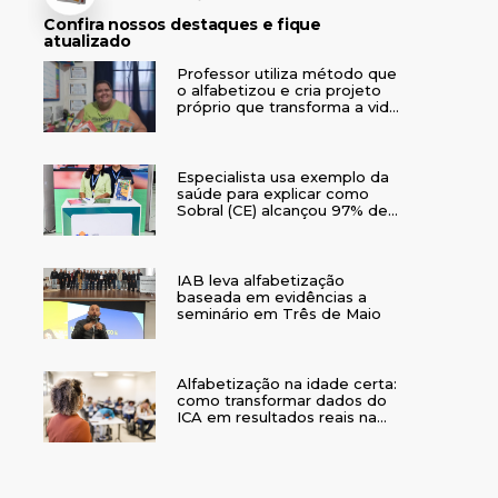
Confira nossos destaques e fique
atualizado
Professor utiliza método que
o alfabetizou e cria projeto
próprio que transforma a vida
de crianças no interior do RS
Especialista usa exemplo da
saúde para explicar como
Sobral (CE) alcançou 97% de
crianças alfabetizadas
IAB leva alfabetização
baseada em evidências a
seminário em Três de Maio
Alfabetização na idade certa:
como transformar dados do
ICA em resultados reais na
rede municipal