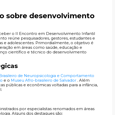
ro sobre desenvolvimento
eceber o II Encontro em Desenvolvimento Infantil
vento reúne pesquisadores, gestores, estudantes e
as e adolescentes. Primordialmente, o objetivo é
peração em áreas como saúde, educação e
anço científico e técnico do desenvolvimento
égicas
o Brasileiro de Neuropsicologia e Comportamento
to
e o
Museu Afro-brasileiro de Salvador
. Além
as públicas e econômicas voltadas para a infância,
l.
ministrados por especialistas renomados em áreas
logia. Alguns dos destaques são: