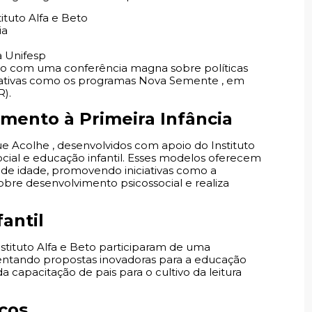
tituto Alfa e Beto
ia
a Unifesp
vento com uma conferência magna sobre políticas
niciativas como os programas Nova Semente , em
R).
mento à Primeira Infância
 Acolhe , desenvolvidos com apoio do Instituto
social e educação infantil. Esses modelos oferecem
s de idade, promovendo iniciativas como a
obre desenvolvimento psicossocial e realiza
antil
stituto Alfa e Beto participaram de uma
sentando propostas inovadoras para a educação
a capacitação de pais para o cultivo da leitura
icos