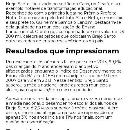
Brejo Santo, localizado no sertão do Cariri, no Ceará, é um
exemplo notável de transformação educacional.
Reconhecido com o primeiro lugar no Prêmio Prefeito
Nota 10, promovido pelo Instituto Alfa e Beto, o município
e seu prefeito, Guilherme Sampaio Landim, destacam-se
pela qualidade na municipalização do Ensino
Fundamental. O prêmio, acompanhado de um valor de R$
200 mil, celebra as práticas que colocaram Brejo Santo
entre as redes de ensino mais eficientes do país.
Resultados que impressionam
Primeiramente, os números falam por si. Em 2013, 99,6%
das crianças do 1º ano encerraram o ano letivo
alfabetizados, enquanto o Índice de Desenvolvimento da
Educação Básica (IDEB) do município saltou de 3,0 em
2007 para 7,2 em 2013. Nesse sentido, Brejo Santo
superou a média nacional, onde as redes municipais
alcançaram apenas 4,9 no mesmo período.
Apesar de uma renda per capita quatro vezes menor que
a média nacional, o desempenho escolar dos alunos de
Brejo Santo é 2,5 vezes superior à média brasileira. Além
disso, o município atingiu uma taxa de reprovação de
apenas 3% nos anos iniciais e 11% nos finais, com um
padrão de especificação.