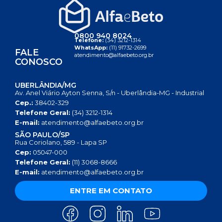
0800 940 8024
Telefone:
(34) 3212-1314
WhatsApp:
(11) 91732-2699
FALE
atendimento@alfaebeto.org.br
CONOSCO
UBERLÂNDIA/MG
Av. Anel Viário Ayton Senna, S/n - Uberlândia-MG - Industrial
Cep.:
38402-329
Telefone Geral:
(34) 3212-1314
E-mail:
atendimento@alfaebeto.org.br
SÃO PAULO/SP
Rua Coriolano, 589 - Lapa SP
Cep:
05047-000
Telefone Geral:
(11) 3068-8666
E-mail:
atendimento@alfaebeto.org.br
ENTRE EM CONTATO