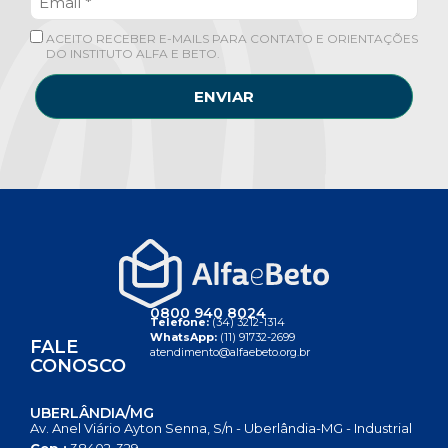
ACEITO RECEBER E-MAILS PARA CONTATO E ORIENTAÇÕES
DO INSTITUTO ALFA E BETO.
ENVIAR
0800 940 8024
Telefone:
(34) 3212-1314
WhatsApp:
(11) 91732-2699
FALE
atendimento@alfaebeto.org.br
CONOSCO
UBERLÂNDIA/MG
Av. Anel Viário Ayton Senna, S/n - Uberlândia-MG - Industrial
Cep.:
38402-329