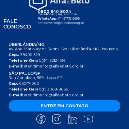
0800 940 8024
Telefone:
(34) 3212-1314
WhatsApp:
(11) 91732-2699
FALE
atendimento@alfaebeto.org.br
CONOSCO
UBERLÂNDIA/MG
Av. Anel Viário Ayton Senna, S/n - Uberlândia-MG - Industrial
Cep.:
38402-329
Telefone Geral:
(34) 3212-1314
E-mail:
atendimento@alfaebeto.org.br
SÃO PAULO/SP
Rua Coriolano, 589 - Lapa SP
Cep:
05047-000
Telefone Geral:
(11) 3068-8666
E-mail:
atendimento@alfaebeto.org.br
ENTRE EM CONTATO