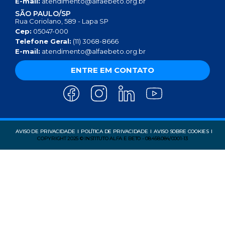
E-mail:
atendimento@alfaebeto.org.br
SÃO PAULO/SP
Rua Coriolano, 589 - Lapa SP
Cep:
05047-000
Telefone Geral:
(11) 3068-8666
E-mail:
atendimento@alfaebeto.org.br
ENTRE EM CONTATO
AVISO DE PRIVACIDADE
POLÍTICA DE PRIVACIDADE
AVISO SOBRE COOKIES
COPYRIGHT 2025 © INSTITUTO ALFA E BETO - 08.458.084/0001-13