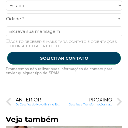
Cidade*
Cidade *
ACEITO RECEBER E-MAILS PARA CONTATO E ORIENTAÇÕES
DO INSTITUTO ALFA E BETO.
SOLICITAR CONTATO
Prometemos não utilizar suas informações de contato para
enviar qualquer tipo de SPAM.
ANTERIOR
PRÓXIMO
Os Desafios do Novo Ensino Técnico no Brasil
Desafios e Transformações na Educação
Veja também