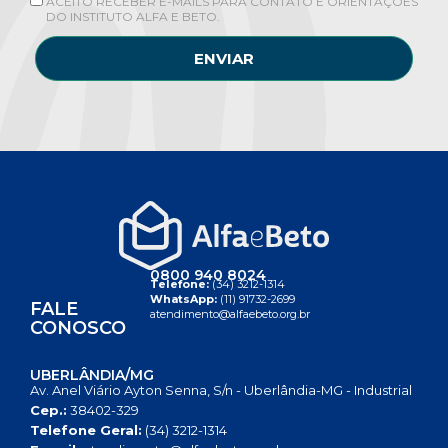
ACEITO RECEBER E-MAILS PARA CONTATO E ORIENTAÇÕES
DO INSTITUTO ALFA E BETO.
ENVIAR
0800 940 8024
Telefone:
(34) 3212-1314
WhatsApp:
(11) 91732-2699
FALE
atendimento@alfaebeto.org.br
CONOSCO
UBERLÂNDIA/MG
Av. Anel Viário Ayton Senna, S/n - Uberlândia-MG - Industrial
Cep.:
38402-329
Telefone Geral:
(34) 3212-1314