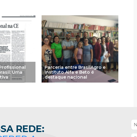
rofissional
Parceria entre BrasilAgro e
rasil: Uma
Instituto Alfa e Beto é
tiva
destaque nacional
SA REDE: