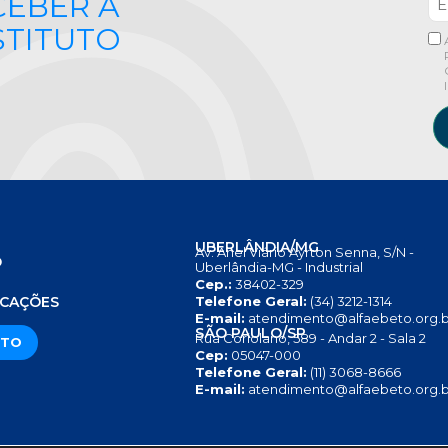
CEBER A
STITUTO
UBERLÂNDIA/MG
Av. Anel Viário Ayrton Senna, S/N -
O
Uberlândia-MG - Industrial
Cep.:
38402-329
S
ICAÇÕES
Telefone Geral:
(34) 3212-1314
E-mail:
atendimento@alfaebeto.org.b
SÃO PAULO/SP
Rua Coriolano, 589 - Andar 2 - Sala 2
ATO
Cep:
05047-000
Telefone Geral:
(11) 3068-8666
E-mail:
atendimento@alfaebeto.org.b