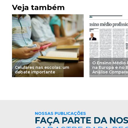
Veja também
O Ensino Médio P
Celulares nas escolas: um
na Europa e no B
debate importante
Análise Compara
NOSSAS PUBLICAÇÕES
FAÇA PARTE DA NOS