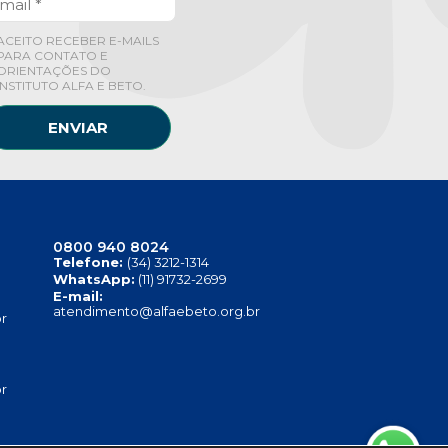
ACEITO RECEBER E-MAILS
PARA CONTATO E
ORIENTAÇÕES DO
INSTITUTO ALFA E BETO.
ENVIAR
0800 940 8024
Telefone:
(34) 3212-1314
WhatsApp:
(11) 91732-2699
E-mail:
atendimento@alfaebeto.org.br
r
r