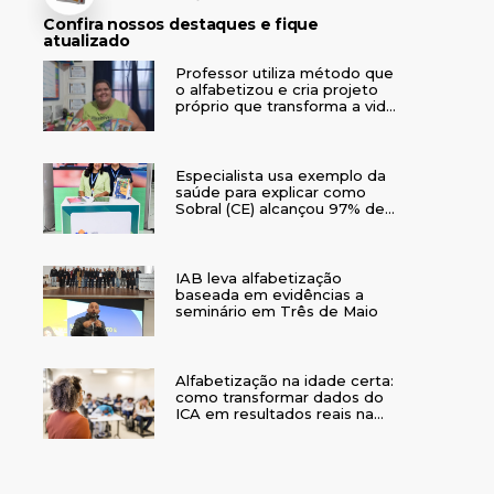
Confira nossos destaques e fique
atualizado
Professor utiliza método que
o alfabetizou e cria projeto
próprio que transforma a vida
de crianças no interior do RS
Especialista usa exemplo da
saúde para explicar como
Sobral (CE) alcançou 97% de
crianças alfabetizadas
IAB leva alfabetização
baseada em evidências a
seminário em Três de Maio
Alfabetização na idade certa:
como transformar dados do
ICA em resultados reais na
rede municipal