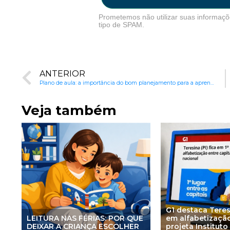
Prometemos não utilizar suas informaçõ
tipo de SPAM.
ANTERIOR
Plano de aula: a importância do bom planejamento para a aprendizagem
Veja também
G1 destaca Tere
LEITURA NAS FÉRIAS: POR QUE
em alfabetização
DEIXAR A CRIANÇA ESCOLHER
projeta Instituto