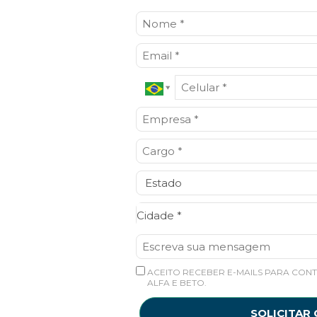
Cidade*
Cidade *
ACEITO RECEBER E-MAILS PARA CONT
ALFA E BETO.
SOLICITAR