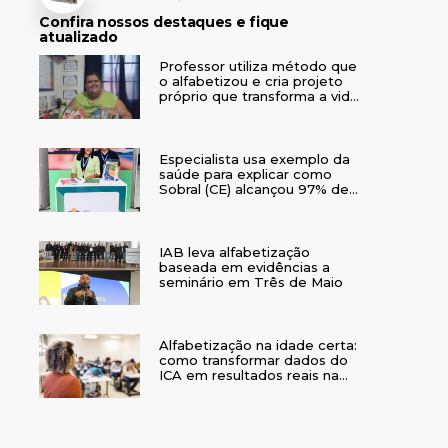
Confira nossos destaques e fique
atualizado
Professor utiliza método que
o alfabetizou e cria projeto
próprio que transforma a vida
de crianças no interior do RS
Especialista usa exemplo da
saúde para explicar como
Sobral (CE) alcançou 97% de
crianças alfabetizadas
IAB leva alfabetização
baseada em evidências a
seminário em Três de Maio
Alfabetização na idade certa:
como transformar dados do
ICA em resultados reais na
rede municipal