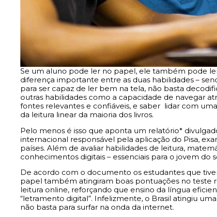
Se um aluno pode ler no papel, ele também pode ler
diferença importante entre as duas habilidades – send
para ser capaz de ler bem na tela, não basta decodi
outras habilidades como a capacidade de navegar atrav
fontes relevantes e confiáveis, e saber lidar com um
da leitura linear da maioria dos livros.
Pelo menos é isso que aponta um relatório* divulg
internacional responsável pela aplicação do Pisa, ex
países. Além de avaliar habilidades de leitura, mate
conhecimentos digitais – essenciais para o jovem do s
De acordo com o documento os estudantes que tiv
papel também atingiram boas pontuações no teste ref
leitura online, reforçando que ensino da língua efic
“letramento digital”. Infelizmente, o Brasil atingiu u
não basta para surfar na onda da internet.