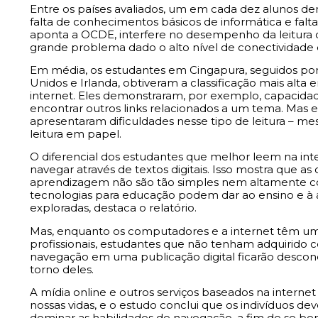
Entre os países avaliados, um em cada dez alunos de
falta de conhecimentos básicos de informática e falt
aponta a OCDE, interfere no desempenho da leitura 
grande problema dado o alto nível de conectividade 
Em média, os estudantes em Cingapura, seguidos por 
Unidos e Irlanda, obtiveram a classificação mais al
internet. Eles demonstraram, por exemplo, capacidade
encontrar outros links relacionados a um tema. Mas 
apresentaram dificuldades nesse tipo de leitura – m
leitura em papel.
O diferencial dos estudantes que melhor leem na in
navegar através de textos digitais. Isso mostra que 
aprendizagem não são tão simples nem altamente con
tecnologias para educação podem dar ao ensino e 
exploradas, destaca o relatório.
Mas, enquanto os computadores e a internet têm um 
profissionais, estudantes que não tenham adquirido c
navegação em uma publicação digital ficarão descone
torno deles.
A mídia online e outros serviços baseados na intern
nossas vidas, e o estudo conclui que os indivíduos dev
dominar as habilidades de navegação, a fim de se be