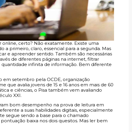
 online, certo? Não exatamente. Existe uma
o a primeiro, claro, essencial para a segunda. Mas
ficar e apreender sentido. Também são necessárias
és de diferentes páginas na internet, filtrar
a quantidade infinita de informação. Bem diferente
ado em setembro pela OCDE, organização
ame que avalia jovens de 15 e 16 anos em mais de 60
mática e ciências, o Pisa também vem avaliando
éculo XXI.
eram bom desempenho na prova de leitura em
erente a suas habilidades digitais, especialmente
iente segue sendo a base para o chamado
ma pontuação baixa nos dois quesitos. Mas ler bem