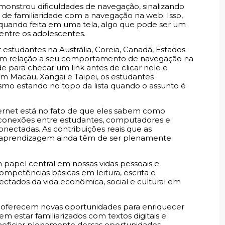
monstrou dificuldades de navegação, sinalizando
a de familiaridade com a navegação na web. Isso,
quando feita em uma tela, algo que pode ser um
entre os adolescentes.
estudantes na Austrália, Coreia, Canadá, Estados
ta em relação a seu comportamento de navegação na
 para checar um link antes de clicar nele e
em Macau, Xangai e Taipei, os estudantes
esmo estando no topo da lista quando o assunto é
ternet está no fato de que eles sabem como
as conexões entre estudantes, computadores e
ectadas. As contribuições reais que as
à aprendizagem ainda têm de ser plenamente
papel central em nossas vidas pessoais e
ompetências básicas em leitura, escrita e
ctados da vida econômica, social e cultural em
et oferecem novas oportunidades para enriquecer
em estar familiarizados com textos digitais e
neficiar plenamente dessas oportunidades.