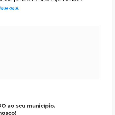
ique aqui.
O ao seu município.
nosco!