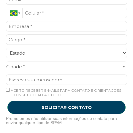
Cidade*
Cidade *
ACEITO RECEBER E-MAILS PARA CONTATO E ORIENTAÇÕES
DO INSTITUTO ALFA E BETO.
SOLICITAR CONTATO
Prometemos não utilizar suas informações de contato para
enviar qualquer tipo de SPAM.