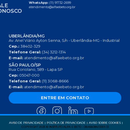
WhatsApp:
(11) 91732-2699
FALE
atendimento@alfaebeto.org.br
CONOSCO
UBERLÂNDIA/MG
Av. Anel Viário Ayton Senna, S/n - Uberlândia-MG - Industrial
Cep.:
38402-329
Telefone Geral:
(34) 3212-1314
E-mail:
atendimento@alfaebeto.org.br
SÃO PAULO/SP
Rua Coriolano, 589 - Lapa SP
Cep:
05047-000
Telefone Geral:
(11) 3068-8666
E-mail:
atendimento@alfaebeto.org.br
ENTRE EM CONTATO
AVISO DE PRIVACIDADE
POLÍTICA DE PRIVACIDADE
AVISO SOBRE COOKIES
COPYRIGHT 2025 © INSTITUTO ALFA E BETO - 08.458.084/0001-13