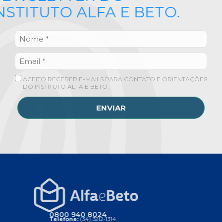
INSTITUTO ALFA E BETO.
ACEITO RECEBER E-MAILS PARA CONTATO E ORIENTAÇÕES
DO INSTITUTO ALFA E BETO.
ENVIAR
0800 940 8024
Telefone:
(34) 3212-1314