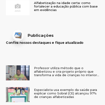
Alfabetização na idade certa: como
fortalecer a educação pública com base
em evidências
Publicações
Confira nossos destaques e fique atualizado
Professor utiliza método que o
alfabetizou e cria projeto próprio que
transforma a vida de crianças no interior
do RS
Especialista usa exemplo da saúde para
explicar como Sobral (CE) alcançou 97%
de crianças alfabetizadas
IAB leva alfabetização baseada em
evidências a seminário em Três de Maio