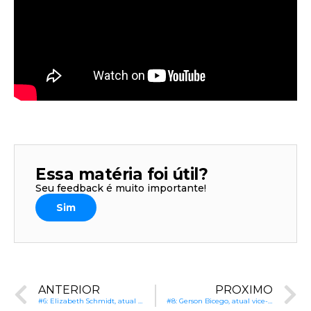
Essa matéria foi útil?
Seu feedback é muito importante!
Sim
ANTERIOR
PRÓXIMO
#6: Elizabeth Schmidt, atual prefeita e pré-candidata à reeleição em Ponta Grossa (PR): Avanços na infraestrutura e tecnologia
#8: Gerson Bicego, atual vice-prefeito e pré-candidato à Prefeitura de Sorriso (MT): Expansão de salas de aula e programas educacionais inovadores