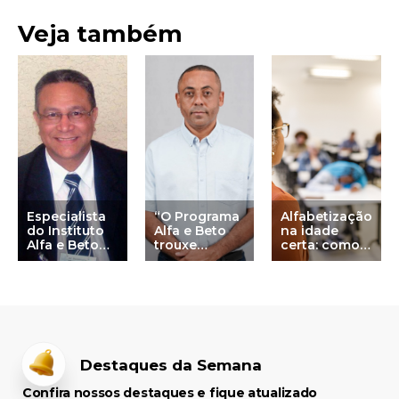
Veja também
Especialista
“O Programa
Alfabetização
do Instituto
Alfa e Beto
na idade
Alfa e Beto
trouxe
certa: como
explica o
materiais
transformar
Método de
didáticos
dados do ICA
Singapura
inovadores,
em
formação para
resultados
professores e
reais na rede
metodologia
municipal
eficaz na
alfabetização”,
Destaques da Semana
diz prefeito de
Júlio Borges
Confira nossos destaques e fique atualizado