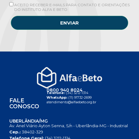
ACEITO RECEBER E-MAILS PARA CONTATO E ORIENTAÇÕES
DO INSTITUTO ALFA E BETO.
ENVIAR
0800 940 8024
Telefone:
(34) 3212-1314
WhatsApp:
(11) 91732-2699
FALE
atendimento@alfaebeto.org.br
CONOSCO
UBERLÂNDIA/MG
Av. Anel Viário Ayton Senna, S/n - Uberlândia-MG - Industrial
Cep.:
38402-329
Telefone Geral:
(34) 3212-1314