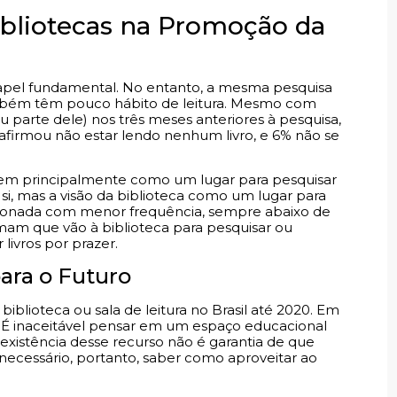
ibliotecas na Promoção da
el fundamental. No entanto, a mesma pesquisa
também têm pouco hábito de leitura. Mesmo com
 parte dele) nos três meses anteriores à pesquisa,
 afirmou não estar lendo nenhum livro, e 6% não se
 veem principalmente como um lugar para pesquisar
, mas a visão da biblioteca como um lugar para
cionada com menor frequência, sempre abaixo de
irmam que vão à biblioteca para pesquisar ou
livros por prazer.
ara o Futuro
iblioteca ou sala de leitura no Brasil até 2020. Em
. É inaceitável pensar em um espaço educacional
existência desse recurso não é garantia de que
 necessário, portanto, saber como aproveitar ao