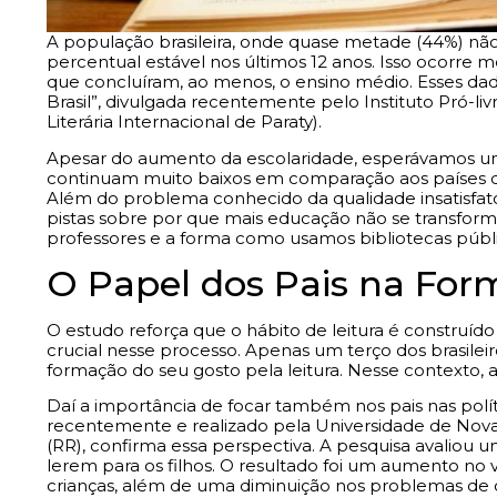
A população brasileira, onde quase metade (44%) não 
percentual estável nos últimos 12 anos. Isso ocorre 
que concluíram, ao menos, o ensino médio. Esses dad
Brasil”, divulgada recentemente pelo Instituto Pró-liv
Literária Internacional de Paraty).
Apesar do aumento da escolaridade, esperávamos uma
continuam muito baixos em comparação aos países de
Além do problema conhecido da qualidade insatisfató
pistas sobre por que mais educação não se transforma 
professores e a forma como usamos bibliotecas públi
O Papel dos Pais na For
O estudo reforça que o hábito de leitura é construíd
crucial nesse processo. Apenas um terço dos brasileir
formação do seu gosto pela leitura. Nesse contexto, a
Daí a importância de focar também nos pais nas políti
recentemente e realizado pela Universidade de Nova 
(RR), confirma essa perspectiva. A pesquisa avaliou u
lerem para os filhos. O resultado foi um aumento no
crianças, além de uma diminuição nos problemas d