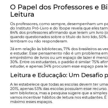
O Papel dos Professores e B
Leitura
Os professores, como sempre, desempenham um pap
do Instituto Pró-Livro e do Ibope revela que eles 
84% dos professores afirmando que leram um livro (ou
quando questionados sobre o título do livro lido, 50%
lembram ou não responderam.
Já em relação às bibliotecas, 71% dos brasileiros as
e estudar. Esse pensamento não é um problema em si
empréstimo de livros ou um espaço de lazer é men
30%. Entre os estudantes, o padrão é similar: 75% af
estudar, e apenas 34% procuram esse espaço para ler 
Leitura e Educação: Um Desafio p
A lei estabelece que todas as escolas devem ter uma b
2015, apenas 53% das escolas possuíam esse recurso
sem biblioteca, mas a pesquisa sugere que a simples 
vamos incentivar hábitos de leitura nos estudantes. É
máximo esses espaços.