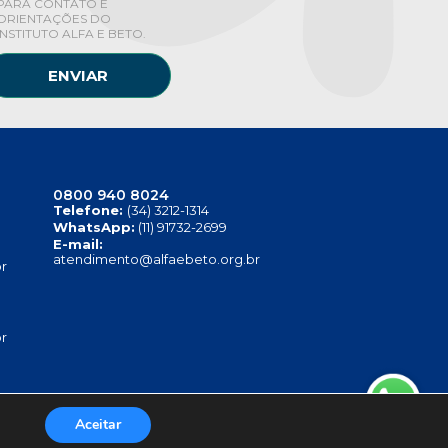
PARA CONTATO E
ORIENTAÇÕES DO
INSTITUTO ALFA E BETO.
ENVIAR
0800 940 8024
Telefone:
(34) 3212-1314
WhatsApp:
(11) 91732-2699
E-mail:
atendimento@alfaebeto.org.br
r
r
Aceitar
TITUTO ALFA E BETO - 08.458.084/0001-13
.