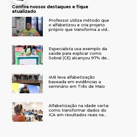
Confira nossos destaques e fique
atualizado
Professor utiliza método que
o alfabetizou e cria projeto
próprio que transforma a vida
de crianças no interior do RS
Especialista usa exemplo da
saúde para explicar como
Sobral (CE) alcançou 97% de
crianças alfabetizadas
IAB leva alfabetização
baseada em evidências a
seminário em Três de Maio
Alfabetização na idade certa:
como transformar dados do
ICA em resultados reais na
rede municipal