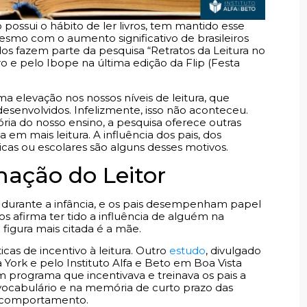
possui o hábito de ler livros, tem mantido esse
mesmo com o aumento significativo de brasileiros
os fazem parte da pesquisa “Retratos da Leitura no
ro e pelo Ibope na última edição da Flip (Festa
 elevação nos nossos níveis de leitura, que
senvolvidos. Infelizmente, isso não aconteceu.
ria do nosso ensino, a pesquisa oferece outras
em mais leitura. A influência dos pais, dos
cas ou escolares são alguns desses motivos.
mação do Leitor
o durante a infância, e os pais desempenham papel
os afirma ter tido a influência de alguém na
 figura mais citada é a mãe.
cas de incentivo à leitura. Outro
estudo
, divulgado
York e pelo Instituto Alfa e Beto em Boa Vista
m programa que incentivava e treinava os pais a
 vocabulário e na memória de curto prazo das
e comportamento.