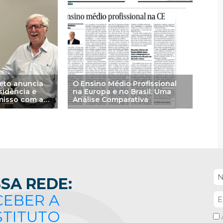
Beto anuncia
O Ensino Médio Profissional
sidência e
na Europa e no Brasil: Uma
misso com a
Análise Comparativa
aseada na
SA REDE:
CEBER A
STITUTO