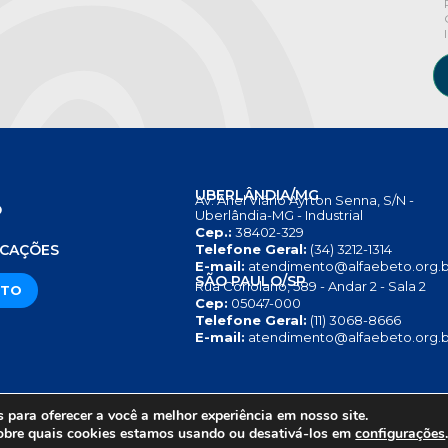
UBERLÂNDIA/MG
Av. Anel Viário Ayrton Senna, S/N -
O
Uberlândia-MG - Industrial
Cep.:
38402-329
S
ICAÇÕES
Telefone Geral:
(34) 3212-1314
E-mail:
atendimento@alfaebeto.org.b
SÃO PAULO/SP
Rua Coriolano, 589 - Andar 2 - Sala 2
ATO
Cep:
05047-000
Telefone Geral:
(11) 3068-8666
E-mail:
atendimento@alfaebeto.org.b
para oferecer a você a melhor experiência em nosso site.
RIVACIDADE
AVISO SOBRE COOKIES
COPYRIGHT 2025 © INS
obre quais cookies estamos usando ou desativá-los em
configurações