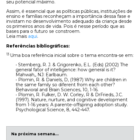
seu potencial máximo.
Assim, é essencial que as políticas públicas, instituições de
ensino e famílias reconheçam a importância dessa fase e
invistam no desenvolvimento adequado da criança desde
os primeiros anos de vida. Pois é nesse período que as
bases para o futuro se constroem.
Leia mais
aqui
.
Referências bibliográficas:
13
Uma boa referência inicial sobre o tema encontra-se em:
• Sternberg, R. J. & Grigorenko, E.L. (Eds) (2002) The
general fator of intelligence: how general is it?
Mahwah,, NJ: Earlbaum.
• Plomin, R. & Daniels, D, (1987) Why are children in
the same family so diferent from each other?
Behavioral and Brain Sciences, 10, 1-16.
• Plomin, R. Fulker, D. W. Corley, R & DrFrieds, J.C.
(1997). Nature, nurture, and cognitive development
from 1-16 years: A parente-offspring adoption study.
Psychological Science, 8, 442-447.
Na próxima semana…