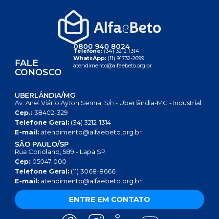
0800 940 8024
Telefone:
(34) 3212-1314
WhatsApp:
(11) 91732-2699
FALE
atendimento@alfaebeto.org.br
CONOSCO
UBERLÂNDIA/MG
Av. Anel Viário Ayton Senna, S/n - Uberlândia-MG - Industrial
Cep.:
38402-329
Telefone Geral:
(34) 3212-1314
E-mail:
atendimento@alfaebeto.org.br
SÃO PAULO/SP
Rua Coriolano, 589 - Lapa SP
Cep:
05047-000
Telefone Geral:
(11) 3068-8666
E-mail:
atendimento@alfaebeto.org.br
ENTRE EM CONTATO