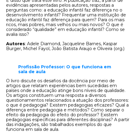
É disso que trata este livro. A publicação traz, a partir de
evidências apresentadas pelos autores, respostas a
perguntas como: a educação infantil faz diferença no o
desenvolvimento infantil? Frequentar uma instituição de
educação infantil faz diferença para quem? Para os mais
ricos, mais pobres, mais velhos ou mais novos? O que é
considerado “qualidade” em educação infantil? Como se
avalia isso?
Autores
: Adele Diamond, Jacqueline Barnes, Kaspar
Burger, Michel Fayol, João Batista Araujo e Oliveira (org.)
Profissão Professor: O que funciona em
sala de aula
O livro discute os desafios da docência por meio de
artigos que relatam experiências bem sucedidas em
países onde a educação atinge bons níveis de qualidade.
Os artigos constituem uma resposta a diversos
questionamentos relacionados a atuação dos professores:
o que é pedagogia? Existem pedagogias eficazes? Qual a
diferença entre pedagogia e métodos? Como separar o
efeito da pedagogia do efeito do professor? Existem
pedagogias específicas para diferentes disciplinas? A partir
das indagações, são trabalhados exemplos do que
funciona em sala de aula.