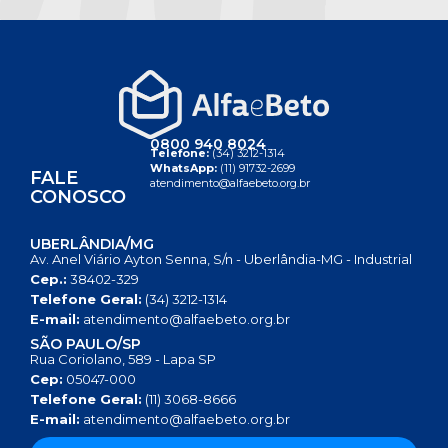
0800 940 8024
Telefone:
(34) 3212-1314
WhatsApp:
(11) 91732-2699
FALE
atendimento@alfaebeto.org.br
CONOSCO
UBERLÂNDIA/MG
Av. Anel Viário Ayton Senna, S/n - Uberlândia-MG - Industrial
Cep.:
38402-329
Telefone Geral:
(34) 3212-1314
E-mail:
atendimento@alfaebeto.org.br
SÃO PAULO/SP
Rua Coriolano, 589 - Lapa SP
Cep:
05047-000
Telefone Geral:
(11) 3068-8666
E-mail:
atendimento@alfaebeto.org.br