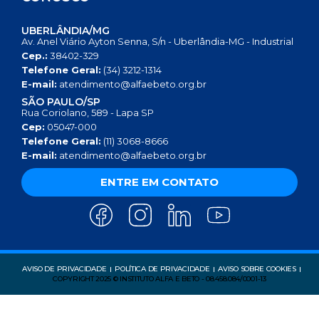
UBERLÂNDIA/MG
Av. Anel Viário Ayton Senna, S/n - Uberlândia-MG - Industrial
Cep.:
38402-329
Telefone Geral:
(34) 3212-1314
E-mail:
atendimento@alfaebeto.org.br
SÃO PAULO/SP
Rua Coriolano, 589 - Lapa SP
Cep:
05047-000
Telefone Geral:
(11) 3068-8666
E-mail:
atendimento@alfaebeto.org.br
ENTRE EM CONTATO
AVISO DE PRIVACIDADE
POLÍTICA DE PRIVACIDADE
AVISO SOBRE COOKIES
COPYRIGHT 2025 © INSTITUTO ALFA E BETO - 08.458.084/0001-13