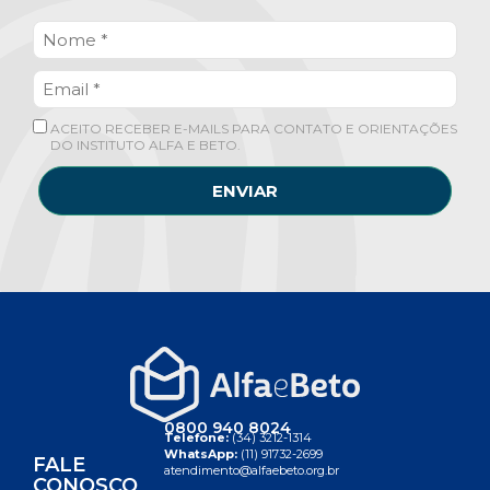
ACEITO RECEBER E-MAILS PARA CONTATO E ORIENTAÇÕES
DO INSTITUTO ALFA E BETO.
ENVIAR
0800 940 8024
Telefone:
(34) 3212-1314
WhatsApp:
(11) 91732-2699
FALE
atendimento@alfaebeto.org.br
CONOSCO